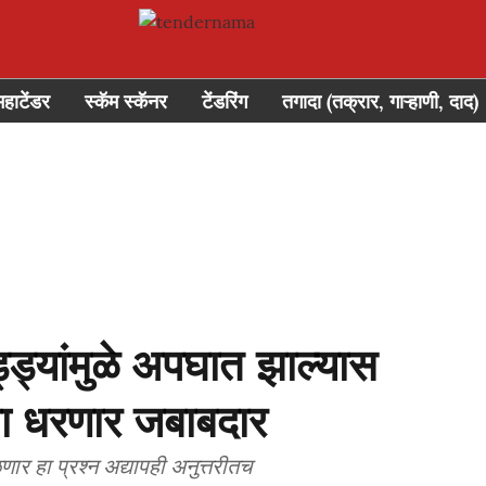
महाटेंडर
स्कॅम स्कॅनर
टेंडरिंग
तगादा (तक्रार, गाऱ्हाणी, दाद)
ड्ड्यांमुळे अपघात झाल्यास
ंना धरणार जबाबदार
 हा प्रश्न अद्यापही अनुत्तरीतच