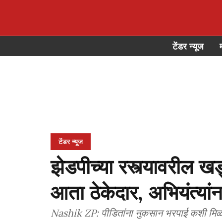
टेंडर न्यूज
टेंडर न्यूज
झेडपीच्या रस्त्यावरील ख
आता ठेकेदार, अभियंत्या
Nashik ZP: पीडितांना नुकसान भरपाई कशी मिळणार