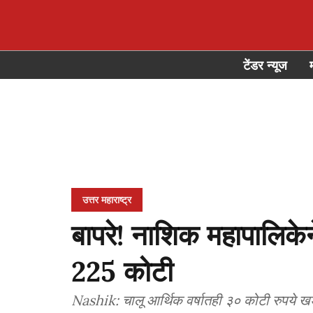
टेंडर न्यूज
उत्तर महाराष्ट्र
बापरे! नाशिक महापालिके
225 कोटी
Nashik: चालू आर्थिक वर्षातही ३० कोटी रुपये खड