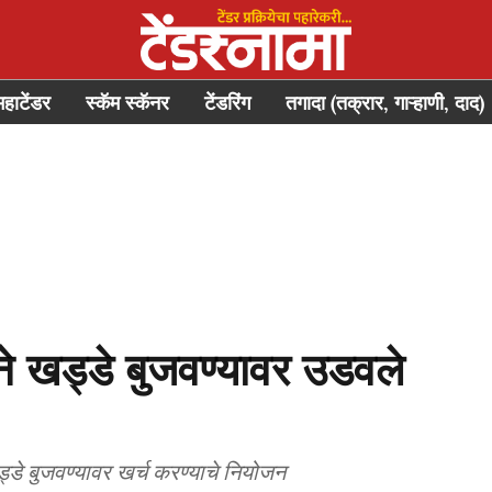
महाटेंडर
स्कॅम स्कॅनर
टेंडरिंग
तगादा (तक्रार, गाऱ्हाणी, दाद)
ने खड्डे बुजवण्यावर उडवले
्डे बुजवण्यावर खर्च करण्याचे नियोजन