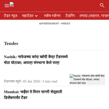
×
H
टेंडर न्यूज
महाटेंडर
स्कॅम स्कॅनर
टेंडरिंग
तगादा (तक्रार, गाऱ्हा
e
ADVERTISEMENT / WIDGET
a
d
e
r
Tender
m
e
T
Nashik: नाफेडच्या कांदा खरेदी केंद्र टेंडरमध्ये
n
a
मोठा घोटाळा; अपात्र संस्थाना केले पात्र
u
g
i
R
t
e
e
टेंडरनामा ब्युरो
05 Jun 2026
3
min read
s
m
u
s
Mumbai: भाईंदर ते विरार सागरी सेतूसाठी
l
डिसेंबरपर्यंत टेंडर
t
s