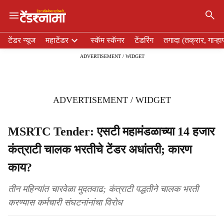
×
H
टेंडर न्यूज
महाटेंडर
स्कॅम स्कॅनर
टेंडरिंग
तगादा (तक्रार, गाऱ्हा
e
ADVERTISEMENT / WIDGET
a
d
e
r
ADVERTISEMENT / WIDGET
m
e
n
MSRTC Tender: एसटी महामंडळाच्या 14 हजार
u
कंत्राटी चालक भरतीचे टेंडर अधांतरी; कारण
i
t
काय?
e
m
तीन महिन्यांत चारवेळा मुदतवाढ; कंत्राटी पद्धतीने चालक भरती
s
करण्यास कर्मचारी संघटनांनांचा विरोध