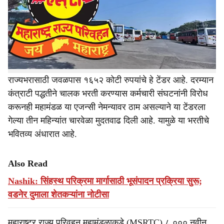
r
चालक व सहायक यांच्या भरतीसाठी संस्था नेमण्यासाठी १६
ऑक्टोबर २०२५ रोजी टेंडर प्रसिद्ध केले होते. मात्र, यासाठी एकाही
e
विभागामध्ये कोणीही बिडधारक सहभागी न झाल्याने आतापर्यंत चार
वेळा या टेंडरला मुदतवाढ द्यावी लागली आहे. शेवटची मुदतवाढ १४
जानेवारी २०२६ रोजी देण्यात आली आहे.
राज्यभरासाठी जवळपास १६५२ कोटी रुपयांचे हे टेंडर आहे. दरम्यान
कंत्राटी पद्धतीने चालक भरती करण्यास कर्मचारी संघटनांनी विरोध
करूनही महामंडळ या एजन्सी नेमन्यावर ठाम असल्याने या टेंडरला
गेल्या तीन महिन्यांत चारवेळा मुदतवाढ दिली आहे. यामुळे या भरतीचे
भवितव्य अंधारात आहे.
Also Read
Nashik: सिंहस्थ परिक्रमा मार्गासाठी भूसंपादन प्रक्रिया सुरू;
वडनेर दुमाला शेतकऱ्यांना नोटीसा
महाराष्ट्र राज्य परिवहन महामंडळाकडे (MSRTC) ८,००० नवीन