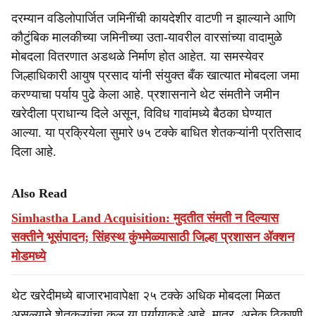
दरम्यान वडिलोपार्जित जमिनींची कायदेशीर वाटणी न झाल्याने आणि
कौटुंबिक मालकीच्या जमिनीच्या उता-यावरील वारसांच्या वादामुळे
मोबदला वितरणात अडथळे निर्माण होत आहेत. या समस्येवर
जिल्हाधिकारी आयुष प्रसाद यांनी संयुक्त बँक खात्यात मोबदला जमा
करण्याचा पर्याय पुढे केला आहे. प्रशासनाने थेट संमतीने जमीन
खरेदीला प्राधान्य दिले असून, विविध गावांमध्ये बैठका घेण्यात
आल्या. या प्रक्रियेला सुमारे ७५ टक्के बाधित शेतकऱ्यांनी प्रतिसाद
दिला आहे.
Also Read
Simhastha Land Acquisition: मुदतीत संमती न दिल्यास
सक्तीने भूसंपादन; सिंहस्थ कुंभमेळ्यासाठी जिल्हा प्रशासन ॲक्शन
मोडमध्ये
थेट खरेदीमध्ये बाजारभावापेक्षा २५ टक्के अधिक मोबदला मिळत
असल्याने शेतकऱ्यांचा कल या पर्यायाकडे आहे. मात्र, अनेक ठिकाणी