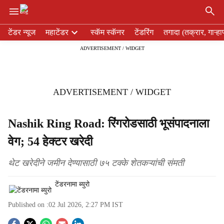
×
H
टेंडर न्यूज
महाटेंडर
स्कॅम स्कॅनर
टेंडरिंग
तगादा (तक्रार, गाऱ्हा
e
ADVERTISEMENT / WIDGET
a
d
e
r
ADVERTISEMENT / WIDGET
m
e
n
Nashik Ring Road: रिंगरोडसाठी भूसंपादनाला
u
वेग; 54 हेक्टर खरेदी
i
t
e
थेट खरेदीने जमीन देण्यासाठी ७५ टक्के शेतकऱ्यांची संमती
m
s
टेंडरनामा ब्युरो
Published on :
02 Jul 2026, 2:27 PM
IST