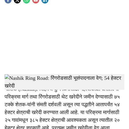
S
o
c
i
a
l
s
simhastha Parikrama marg, nashik
-
Tendernama
h
नाशिक (Nashik): सिंहस्थ कुंभमेळ्यासाठी महत्वांकाक्षी असलेल्या
a
परिक्रमा मार्ग तथा रिंगरोडसाठी थेट खरेदीने जमीन देण्यासाठी ७५
r
टक्के शेतक-यांनी संमती दर्शवली असून त्या पद्धतीने आतापर्यंत ५४
हेक्टर क्षेत्राची खरेदी करण्यात आली आहे. या परिक्रमा मार्गासाठी
e
२५ गावांमधून ३८५ हेक्टर क्षेत्राची आवश्यकता असून त्यातील २०
हेक्टर क्षेत्र सरकारी आहे. प्रत्यक्ष जमीन खरेदीला वेग आला