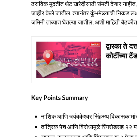
ठराविक मुदतीत थेट खरेदीसाठी संमती देणार नाहीत
जाहीर केले जातील. त्यानंतर कुंभमेळ्याची निकड लक्
जमिनी ताब्यात घेतल्या जातील, अशी माहिती बैठकीत
द्वारका ते द
कोटींच्या टे
Key Points Summary
नाशिक आणि त्र्यंबकेश्वर सिंहस्थ विकासकामा
तांत्रिक पेच आणि विरोधामुळे रिंगरोडसह २२ महत
सारूळ, राजूरबहुला आणि पिंपळगाव या ३ पेसा ग्