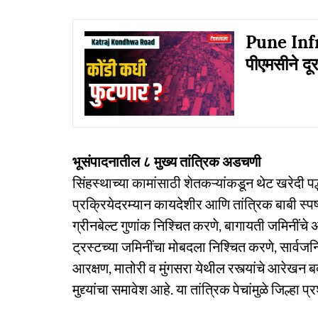
Pune Infra
पीएमसीने दू
भूसंपादनातील ८ मुख्य तांत्रिक अडचणी
सिंहस्थाच्या कामांसाठी शेतकऱ्यांकडून थेट खरेदी पद
प्रक्रियेदरम्यान कायदेशीर आणि तांत्रिक बाबी स्पष्
ग्रीनबेल्ट गुणांक निश्चित करणे, बागायती जमिनींच
ट्रस्टच्या जमिनींचा मोबदला निश्चित करणे, सार्वजनिक 
आरक्षण, मातोरी व मुंगसरा येथील रस्त्यांचे आरेख
मुद्द्यांचा समावेश आहे. या तांत्रिक पेचांमुळे जिल्ह