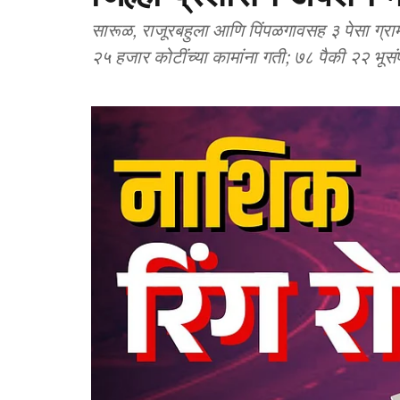
सारूळ, राजूरबहुला आणि पिंपळगावसह ३ पेसा ग्रामपं
२५ हजार कोटींच्या कामांना गती; ७८ पैकी २२ भूसंप