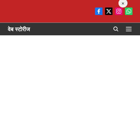
×
वेब स्टोरीज