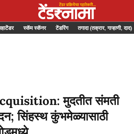
महाटेंडर
स्कॅम स्कॅनर
टेंडरिंग
तगादा (तक्रार, गाऱ्हाणी, दाद)
uisition: मुदतीत संमती
दन; सिंहस्थ कुंभमेळ्यासाठी
ोडमध्ये