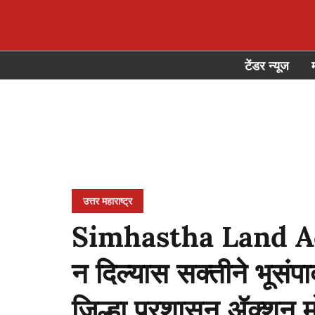
टेंडर न्यूज
उत्तर महाराष्ट्र
Simhastha Land Acq
न दिल्यास सक्तीने भूसंपा
जिल्हा प्रशासन ॲक्शन म