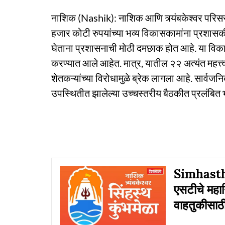
नाशिक (Nashik): नाशिक आणि त्र्यंबकेश्वर परिसर
हजार कोटी रुपयांच्या भव्य विकासकामांना प्रशासकी
घेताना प्रशासनाची मोठी दमछाक होत आहे. या विका
करण्यात आले आहेत. मात्र, यातील २२ अत्यंत महत्त्व
शेतकऱ्यांच्या विरोधामुळे ब्रेक लागला आहे. सार्वजन
उपस्थितीत झालेल्या उच्चस्तरीय बैठकीत प्रलंबित भू
Simhastha
एसटीचे महा
वाहतुकीसाठ