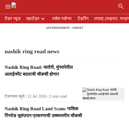
×
H
टेंडर न्यूज
महाटेंडर
स्कॅम स्कॅनर
टेंडरिंग
तगादा (तक्रार, गाऱ्हा
e
ADVERTISEMENT / WIDGET
a
d
e
r
nashik ring road news
m
e
T
Nashik Ring Road: मातोरी, मुंगसरेतील
n
a
अलाईनमेंट बदलाची चौकशी होणार
u
g
i
R
t
e
e
टेंडरनामा ब्युरो
12 Jul 2026
2
min read
s
m
u
s
Nashik Ring Road Land Scam: नाशिक
l
रिंगरोड भूसंपादन प्रकरणाची उच्चस्तरीय चौकशी
t
s