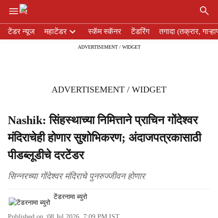
×
H
टेंडर न्यूज
महाटेंडर
स्कॅम स्कॅनर
टेंडरिंग
तगादा (तक्रार, गाऱ्हा
e
ADVERTISEMENT / WIDGET
a
d
e
r
ADVERTISEMENT / WIDGET
m
e
n
Nashik: सिंहस्थाच्या निमित्ताने प्राचिन गोंदेश्वर
u
मंदिराचेही होणार सुशोभिकरण; अंदाजपत्रकासाठी
i
t
पीडब्लूडीचे दरटेंडर
e
m
सिन्नरच्या गोंदेश्वर मंदिराचे पुनरुज्जीवन होणार
s
टेंडरनामा ब्युरो
Published on :
08 Jul 2026, 7:09 PM
IST