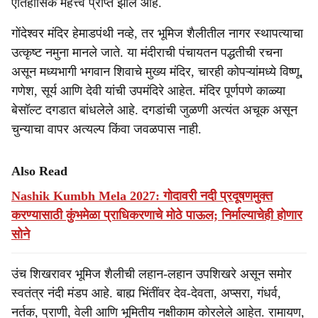
ऐतिहासिक महत्त्व प्राप्त झाले आहे.
गोंदेश्वर मंदिर हेमाडपंथी नव्हे, तर भूमिज शैलीतील नागर स्थापत्याचा
उत्कृष्ट नमुना मानले जाते. या मंदीराची पंचायतन पद्धतीची रचना
असून मध्यभागी भगवान शिवाचे मुख्य मंदिर, चारही कोपऱ्यांमध्ये विष्णू,
गणेश, सूर्य आणि देवी यांची उपमंदिरे आहेत. मंदिर पूर्णपणे काळ्या
बेसॉल्ट दगडात बांधलेले आहे. दगडांची जुळणी अत्यंत अचूक असून
चुन्याचा वापर अत्यल्प किंवा जवळपास नाही.
Also Read
Nashik Kumbh Mela 2027: गोदावरी नदी प्रदूषणमुक्त
करण्यासाठी कुंभमेळा प्राधिकरणाचे मोठे पाऊल; निर्माल्याचेही होणार
सोने
उंच शिखरावर भूमिज शैलीची लहान-लहान उपशिखरे असून समोर
स्वतंत्र नंदी मंडप आहे. बाह्य भिंतींवर देव-देवता, अप्सरा, गंधर्व,
नर्तक, प्राणी, वेली आणि भूमितीय नक्षीकाम कोरलेले आहेत. रामायण,