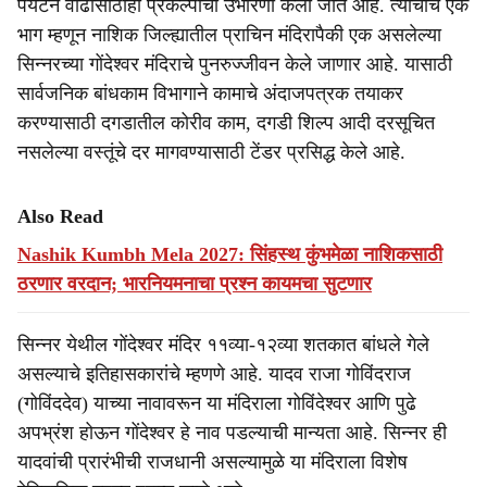
पर्यटन वाढीसाठीही प्रकल्पांची उभारणी केली जात आहे. त्याचाच एक
भाग म्हणून नाशिक जिल्ह्यातील प्राचिन मंदिरापैकी एक असलेल्या
सिन्नरच्या गोंदेश्वर मंदिराचे पुनरुज्जीवन केले जाणार आहे. यासाठी
सार्वजनिक बांधकाम विभागाने कामाचे अंदाजपत्रक तयाकर
करण्यासाठी दगडातील कोरीव काम, दगडी शिल्प आदी दरसूचित
नसलेल्या वस्तूंचे दर मागवण्यासाठी टेंडर प्रसिद्ध केले आहे.
Also Read
Nashik Kumbh Mela 2027: सिंहस्थ कुंभमेळा नाशिकसाठी
ठरणार वरदान; भारनियमनाचा प्रश्न कायमचा सुटणार
सिन्नर येथील गोंदेश्वर मंदिर ११व्या-१२व्या शतकात बांधले गेले
असल्याचे इतिहासकारांचे म्हणणे आहे. यादव राजा गोविंदराज
(गोविंददेव) याच्या नावावरून या मंदिराला गोविंदेश्वर आणि पुढे
अपभ्रंश होऊन गोंदेश्वर हे नाव पडल्याची मान्यता आहे. सिन्नर ही
यादवांची प्रारंभीची राजधानी असल्यामुळे या मंदिराला विशेष