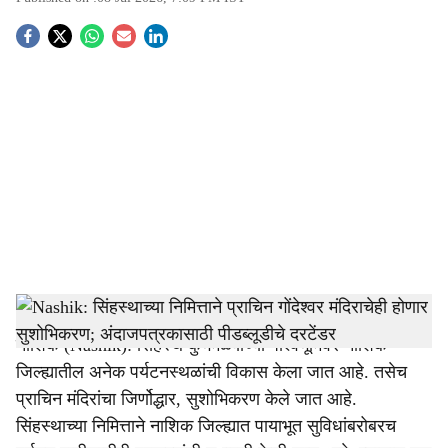
S
o
c
i
a
l
s
Nashik City, nmc, Kumbh
-
Tendernama
h
नाशिक (Nashik): सिंहस्थ कुंभमेळ्याच्या पार्श्वभूमिवर नाशिक
a
जिल्ह्यातील अनेक पर्यटनस्थळांची विकास केला जात आहे. तसेच
r
प्राचिन मंदिरांचा जिर्णोद्धार, सुशोभिकरण केले जात आहे.
सिंहस्थाच्या निमित्ताने नाशिक जिल्ह्यात पायाभूत सुविधांबरोबरच
e