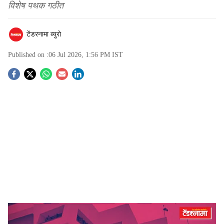
विशेष पथक गठीत
टेंडरनामा ब्युरो
Published on :
06 Jul 2026, 1:56 PM
IST
S
o
c
i
a
l
s
NMC, Nashik
-
Tendernama
h