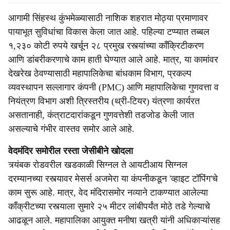
आगामी सिंहस्थ कुंभमेळ्यासाठी नाशिक शहरात मोठ्या प्रमाणावर
पायाभूत सुविधांचा विकास केला जात आहे. पहिल्या टप्प्यात तब्बल
१,२३० कोटी रुपये खर्चून २८ प्रमुख रस्त्यांच्या काँक्रिटीकरण
आणि डांबरीकरणाचे काम हाती घेण्यात आले आहे. मात्र, या कामांवर
देखरेख ठेवण्यासाठी महापालिकेचा बांधकाम विभाग, प्रकल्प
व्यवस्थापन सल्लागार कंपनी (PMC) आणि महापालिकेचा गुणवत्ता व
नियंत्रण विभाग अशी त्रिस्तरीय (थ्री-टियर) यंत्रणा कार्यरत
असतानाही, कंत्राटदारांकडून गुणवत्तेशी तडजोड केली जात
असल्याचे गंभीर वास्तव समोर आले आहे.
वेदमंदिर समोरील रस्ता जेसीबीने खोदला
त्र्यंबक रोडवरील खडकाळी सिग्नल ते आयटीआय सिग्नल
दरम्यानच्या रस्त्यावर मेसर्स अजमेरा या कंपनीकडून 'व्हाइट टॉपिंग'चे
काम सुरू आहे. मात्र, वेद मंदिरासमोर नव्याने टाकण्यात आलेल्या
काँक्रीटच्या रस्त्याला सुमारे २५ मीटर लांबीपर्यंत मोठे तडे गेल्याचे
आढळून आले. महापालिका आयुक्त मनीषा खत्री यांनी अधिकाऱ्यांसह