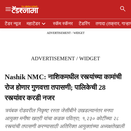
×
H
टेंडर न्यूज
महाटेंडर
स्कॅम स्कॅनर
टेंडरिंग
तगादा (तक्रार, गाऱ्हा
e
ADVERTISEMENT / WIDGET
a
d
e
r
ADVERTISEMENT / WIDGET
m
e
n
Nashik NMC: नाशिकमधील रस्त्यांच्या कामांची
u
रोज होणार गुणवत्ता तपासणी; पालिकेची 28
i
t
रस्त्यांवर करडी नजर
e
m
त्र्यंबक रोडवरील निकृष्ट रस्ता जेसीबीने उखडल्यानंतर मनपा
s
आयुक्त मनीषा खत्री यांचा कडक पवित्रा; १,२३० कोटींच्या २८
रस्त्यांची तपासणी करण्यासाठी अतिरिक्त आयुक्तांच्या अध्यक्षतेखाली