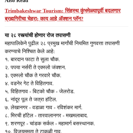
Also Read
Trimbakeshwar Tourism: सिंहस्थ कुंभमेळ्यापूर्वी बदलणार
ब्रह्मगिरीचा चेहरा; काय आहे ॲक्शन प्लॅन?
या २८ रस्त्यांची होणार रोज तपासणी
महापालिकेने पुढील २८ प्रमुख मार्गांची नियमित गुणवत्ता तपासणी
करण्याचे निश्चित केले आहे:
१. बारदान फाटा ते सुला चौक.
२. पपया नर्सरी ते एक्स्लो जंक्शन.
३. एक्स्लो चौक ते गरवारे चौक.
४. वडनेर गेट ते विहितगाव.
५. विहितगाव - बिटको चौक - जेलरोड.
६. नांदूर पूल ते जत्रा हॉटेल.
७. लेखानगर - वडाळा गाव - रविशंकर मार्ग.
८. मिरची हॉटेल - तारवालानगर - मखमलाबाद.
९. शरणपूर - चांडक सर्कल - महामार्ग बसस्थानक.
१०. विजयममता ते टाकळी गाव.