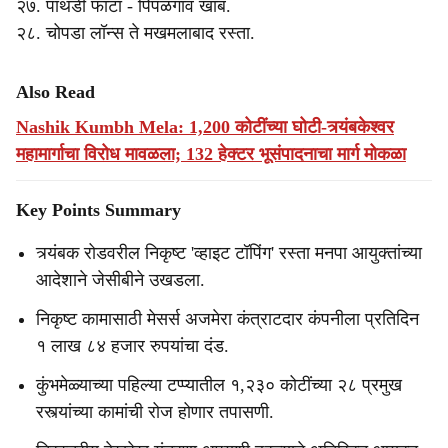
२७. पाथर्डी फाटा - पिंपळगाव खांब.
२८. चोपडा लॉन्स ते मखमलाबाद रस्ता.
Also Read
Nashik Kumbh Mela: 1,200 कोटींच्या घोटी-त्र्यंबकेश्वर
महामार्गाचा विरोध मावळला; 132 हेक्टर भूसंपादनाचा मार्ग मोकळा
Key Points Summary
त्र्यंबक रोडवरील निकृष्ट 'व्हाइट टॉपिंग' रस्ता मनपा आयुक्तांच्या
आदेशाने जेसीबीने उखडला.
निकृष्ट कामासाठी मेसर्स अजमेरा कंत्राटदार कंपनीला प्रतिदिन
१ लाख ८४ हजार रुपयांचा दंड.
कुंभमेळ्याच्या पहिल्या टप्प्यातील १,२३० कोटींच्या २८ प्रमुख
रस्त्यांच्या कामांची रोज होणार तपासणी.