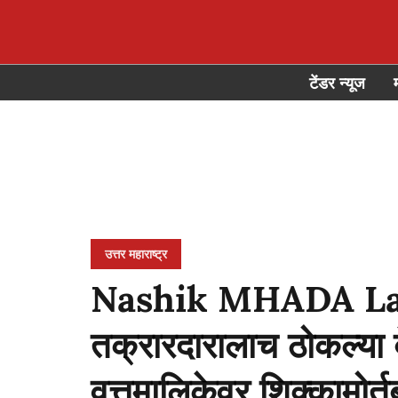
टेंडर न्यूज
उत्तर महाराष्ट्र
Nashik MHADA Land
तक्रारदारालाच ठोकल्या बे
वृत्तमालिकेवर शिक्कामोर्त