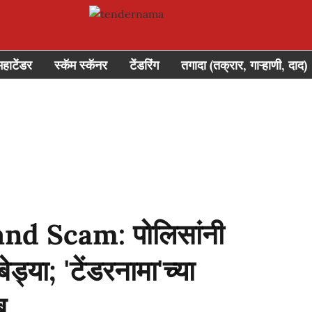
महाटेंडर
स्कॅम स्कॅनर
टेंडरिंग
तगादा (तक्रार, गाऱ्हाणी, दाद)
 Scam: पोलिसांनी
ड्या; 'टेंडरनामा'च्या
ब