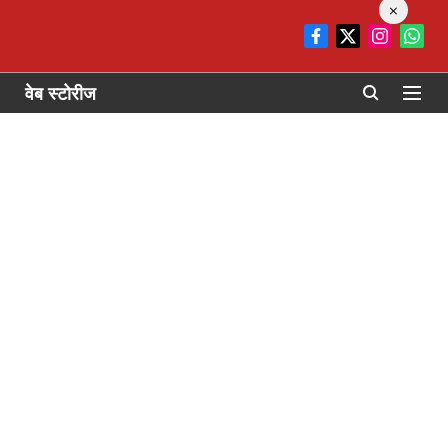
×
वेब स्टोरीज