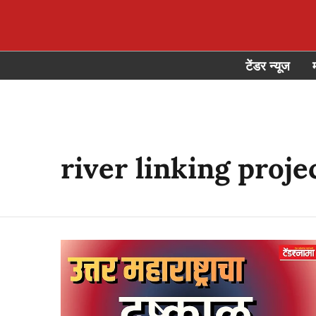
टेंडर न्यूज
river linking proje