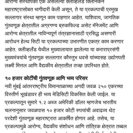
आरोग्य संस्थांपैकी एक असलेल्या क्लीव्हलँड क्लिनिकने
महाराष्ट्रासोबत भागीदारी केली असून, ते या प्रकल्पाची प्रमुख
सल्लागार संस्था म्हणून काम पाहणार आहेत. याशिवाय, जागतिक
गुंतवणूक क्षेत्रातील अग्रगण्य ब्रुकफिल्ड असेट मॅनेजमेंट आणि
आरोग्य क्षेत्रातील नाविन्यपूर्ण तंत्रज्ञानासाठी प्रसिद्ध असणारी
आरोधन हेल्थ सिटी या प्रकल्पाच्या उभारणीत एकत्र काम करणार
आहेत. क्लीव्हलँड येथील मुख्यालायात झालेल्या या कराराप्रसंगी
मुख्यमंत्र्यांचे गुंतवणूक सल्लागार कौस्तुभ धवसे यांच्यासह उद्योगपती
लक्ष्मी मित्तल आणि वैद्यकीय क्षेत्रातील तज्ज्ञ उपस्थित होते.
१० हजार कोटींची गुंतवणूक आणि भव्य परिसर
नवी मुंबई आंतरराष्ट्रीय विमानतळाच्या अगदी जवळ २५० एकरच्या
विस्तीर्ण भूखंडावर ही भव्य मेडिसिटी विकसित केली जाईल. या
प्रकल्पातून सुमारे १.२ अब्ज अमेरिकी डॉलर म्हणजेच भारतीय
चलनानुसार जवळपास १० हजार कोटी रुपयांची अवाढव्य थेट
परदेशी गुंतवणूक महाराष्ट्रात आकर्षित होणार आहे. तसेच, या
प्रकल्पामुळे आरोग्य, वैद्यकीय संशोधन आणि तांत्रिक क्षेत्रात तब्बल