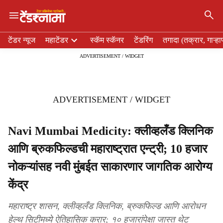
×
H
टेंडर न्यूज
महाटेंडर
स्कॅम स्कॅनर
टेंडरिंग
तगादा (तक्रार, गाऱ्हा
e
ADVERTISEMENT / WIDGET
a
d
e
r
ADVERTISEMENT / WIDGET
m
e
n
Navi Mumbai Medicity: क्लीव्हलँड क्लिनिक
u
आणि ब्रुकफिल्डची महाराष्ट्रात एन्ट्री; 10 हजार
i
t
नोकऱ्यांसह नवी मुंबईत साकारणार जागतिक आरोग्य
e
m
केंद्र
s
महाराष्ट्र शासन, क्लीव्हलँड क्लिनिक, ब्रुकफिल्ड आणि आरोधन
हेल्थ सिटीमध्ये ऐतिहासिक करार; १० हजारांपेक्षा जास्त थेट