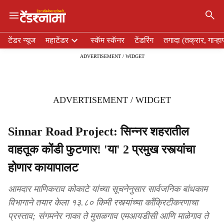
×
H
टेंडर न्यूज
महाटेंडर
स्कॅम स्कॅनर
टेंडरिंग
तगादा (तक्रार, गाऱ्हा
e
ADVERTISEMENT / WIDGET
a
d
e
r
ADVERTISEMENT / WIDGET
m
e
n
Sinnar Road Project: सिन्नर शहरातील
u
वाहतूक कोंडी फुटणार! 'या' 2 प्रमुख रस्त्यांचा
i
t
होणार कायापालट
e
m
आमदार माणिकराव कोकाटे यांच्या सूचनेनुसार सार्वजनिक बांधकाम
s
विभागाने तयार केला १३.८० किमी रस्त्यांच्या काँक्रिटीकरणाचा
प्रस्ताव; संगमनेर नाका ते मुसळगाव एमआयडीसी आणि माळेगाव ते