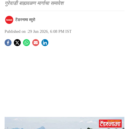
गुरेवाडी बाह्यवळण मार्गाचा समावेश
टेंडरनामा ब्युरो
Published on :
29 Jun 2026, 6:08 PM
IST
S
o
c
i
a
l
s
Road
-
Tendernama
h