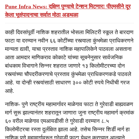
Pune Infra News: दक्षिण पुण्याचे टेन्शन मिटणार! पीएमसीने दूर
केला भूसंपादनाचा सर्वात मोठा अडथळा
काही दिवसांपूर्वी नाशिक शहरातील भोसला मिलिटरी स्कूल ते बारदाण
फाटा या दरम्यान नवीन ६६ कोटींच्या रस्त्याला कुंभमेळा प्राधिकरणने
मान्यता द्यावी, याचा प्रस्ताव नाशिक महापालिकेने पाठवला असताना
आता आमदार माणिकराव कोकाटे यांच्या सूचनेनुसार सार्वजनिक
बांधकाम विभागाने सिन्नर शहरात जाणारे १३ किलोमीटरच्या दोन
रस्त्यांच्या चौपदरीकरणाचे प्रस्ताव कुंभमेळा प्राधिकरणकडे पाठवले
आहे. या दोन्ही रस्त्यांसाठी साधारण ३०० कोटी रुपये निधीची गरज
आहे.
नाशिक- पुणे राष्ट्रीय महामार्गावर माळेगाव फाटा ते गुरेवाडी बाह्यवळण
मार्ग सुरू झाल्यानंतर शहरातून जाणारा जुना राष्ट्रीय महामार्ग क्रमांक
६० वरील माळेगाव एमआयडीसी ते गुरेवाडी दरम्यान ८.५
किलोमीटरचा रस्ता दुर्लक्षित झाला आहे. तसेच सिन्नर शिर्डी मार्ग हा
नाशिक पुणे महामार्गावरून गुरेवाडी फाटा येथून करण्यात आल्याने