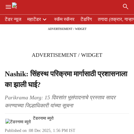
×
H
टेंडर न्यूज
महाटेंडर
स्कॅम स्कॅनर
टेंडरिंग
तगादा (तक्रार, गाऱ्हा
e
ADVERTISEMENT / WIDGET
a
d
e
r
ADVERTISEMENT / WIDGET
m
e
n
Nashik: सिंहस्थ परिक्रमा मार्गासाठी प्रशासनाला
u
का झाली घाई?
i
t
e
Parikrama Marg: 15 दिवसांत भूसंपादनाचे प्रस्ताव सादर
m
करण्याच्या जिल्हाधिकारी यांच्या सूचना
s
टेंडरनामा ब्युरो
Published on :
08 Dec 2025, 1:56 PM
IST