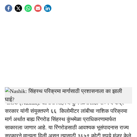
S
o
c
i
a
l
s
Simhastha Maha Kumbh Mela, nashik
-
Tendernama
h
नाशिक (Nashik): आगामी सिंहस्थ कुंभमेळ्यासाठी राज्य व केंद्र
a
सरकार यांनी संयुक्तपणे ६६ किलोमीटर लांबीचा नाशिक परिक्रमा
r
मार्ग अर्थात बाह्य रिंगरोड सिंहस्थ कुंभमेळा प्राधिकरणामार्फत
साकारला जाणार आहे. या रिंगरोडसाठी आवश्यक भूसंपादनास राज्य
e
सरकारने मान्यता दिली असून त्यासाठी ३६५९ कोटी रुपये मंजूर केले