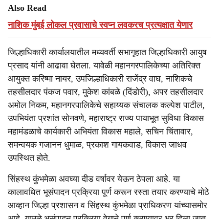
Also Read
नाशिक मुंबई लोकल प्रवासाचे स्वप्न लवकरच प्रत्यक्षात येणार
जिल्हाधिकारी कार्यालयातील मध्यवर्ती सभागृहात जिल्हाधिकारी आयुष
प्रसाद यांनी आढावा घेतला. यावेळी महानगरपालिकेच्या अतिरिक्त
आयुक्त करिष्मा नायर, उपजिल्हाधिकारी राजेंद्र वाघ, नाशिकचे
तहसीलदार पंकज पवार, मुकेश कांबळे (दिंडोरी), अपर तहसीलदार
अमोल निकम, महानगरपालिकेचे सहाय्यक संचालक कल्पेश पाटील,
उपभियंता प्रशांत सोनवणे, महाराष्ट्र राज्य पायाभूत सुविधा विकास
महामंडळाचे कार्यकारी अभियंता विकास महाले, सचिन चिंतावार,
समन्वयक गजानन धुमाळ, प्रकाश गायकवाड, विकास जाधव
उपस्थित होते.
सिंहस्थ कुंभमेळा अवघ्या दीड वर्षावर येऊन ठेपला आहे. या
कालावधित भूसंपादन प्रक्रिया पूर्ण करून रस्ता तयार करण्याचे मोठे
आव्हान जिल्हा प्रशासन व सिंहस्थ कुंभमेळा प्राधिकरण यांच्यासमोर
आहे. यामुळे भूसंपादन प्रक्रिया वेगाने पूर्ण करण्यावर भर दिला जात