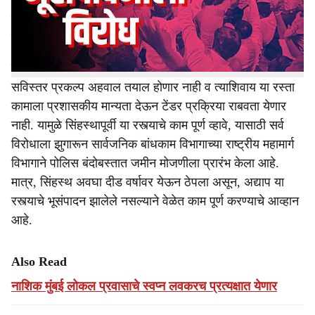
ए) काम सिंहस्थापूर्वी पूर्ण करायचे आहे. या चौपदरी महामार्गासाठी
e
जमिनी देण्यास विरोध असून, या भूसंपादनाला विरोध करण्यासाठी
घोटी येथे शेतकऱ्यांच्या वतीने साखळी उपोषण सुरू आहे.
या रस्त्याच्या मोजणीशिवाय या ४८ किलोमीटर लांबीच्या या मार्गाचा
सविस्तर प्रकल्प अहवाल तयाल होणार नाही व त्याशिवाय या रस्ता
कामाला प्रशासकीय मान्यता देऊन टेंडर प्रक्रिया राबवता येणार
नाही. यामुळे सिंहस्थापूर्वी या रस्त्याचे काम पूर्ण व्हावे, यासाठी सर्व
विरोधाला झुगारून सार्वजनिक बांधकाम विभागाच्या राष्ट्रीय महामार्ग
विभागाने पोलिस बंदोबस्तात जमीन मोजणीला प्रारंभ केला आहे.
मात्र, सिंहस्थ अवघा दीड वर्षावर येऊन ठेपला असून, अद्याप या
रस्त्याचे भूसंपादन झालेले नसल्याने वेळेत काम पूर्ण करण्याचे आव्हान
आहे.
Also Read
नाशिक मुंबई लोकल प्रवासाचे स्वप्न लवकरच प्रत्यक्षात येणार