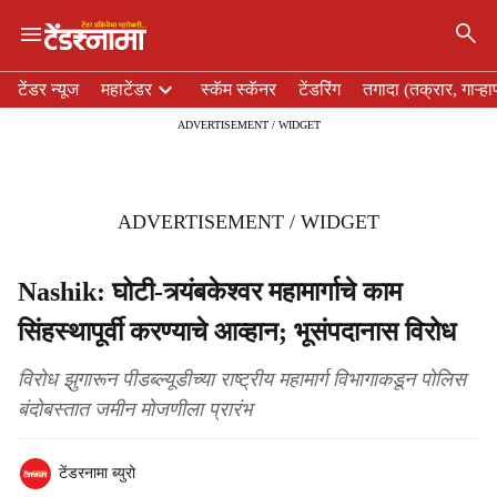
×
H
टेंडर न्यूज
महाटेंडर
स्कॅम स्कॅनर
टेंडरिंग
तगादा (तक्रार, गाऱ्हा
e
ADVERTISEMENT / WIDGET
a
d
e
r
ADVERTISEMENT / WIDGET
m
e
n
Nashik: घोटी-त्र्यंबकेश्वर महामार्गाचे काम
u
सिंहस्थापूर्वी करण्याचे आव्हान; भूसंपदानास विरोध
i
t
e
विरोध झुगारून पीडब्ल्यूडीच्या राष्ट्रीय महामार्ग विभागाकडून पोलिस
m
बंदोबस्तात जमीन मोजणीला प्रारंभ
s
टेंडरनामा ब्युरो