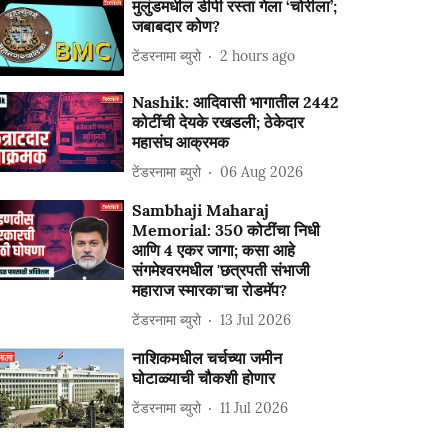
मुलुंडमधील डीपी रस्ता गेला ‘चोरीला’;
जबाबदार कोण?
टेंडरनामा ब्युरो
2 hours ago
Nashik: आदिवासी भागातील 2442
कोटींची देयके रखडली; ठेकेदार
महासंघ आक्रमक
टेंडरनामा ब्युरो
06 Aug 2026
Sambhaji Maharaj
Memorial: 350 कोटींचा निधी
आणि 4 एकर जागा; कसा आहे
संगमेश्वरमधील 'छत्रपती संभाजी
महाराज स्मारका'चा रोडमॅप?
टेंडरनामा ब्युरो
13 Jul 2026
नाशिकमधील चर्चच्या जमीन
घोटाळ्याची चौकशी होणार
टेंडरनामा ब्युरो
11 Jul 2026