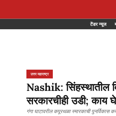
टेंडर न्यूज
उत्तर महाराष्ट्र
Nashik: सिंहस्थातील वि
सरकारचीही उडी; काय घे
गंगा घाटावरील कपूरथळा स्मारकाची पुनर्विकास क