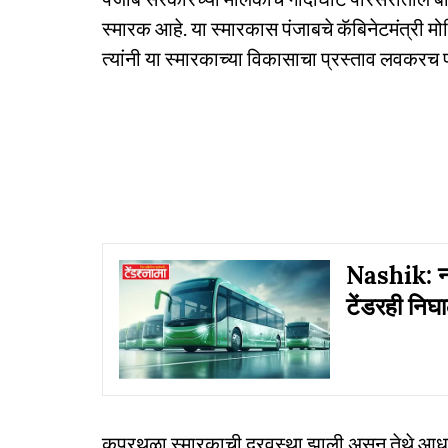
स्मारक आहे. या स्मारकास पंजाबचे कॅबिनेटमंत्री म
त्यांनी या स्मारकाच्या विकासाचा प्रस्ताव लवकरच प
Nashik: ना
टेंडरही निघा
कपूरथळा स्मारकाची दुरवस्था झाली असून तेथे आध