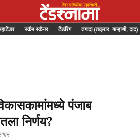
महाटेंडर
स्कॅम स्कॅनर
टेंडरिंग
तगादा (तक्रार, गाऱ्हाणी, दाद)
कासकामांमध्ये पंजाब
तला निर्णय?
रणार