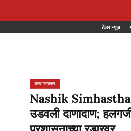
टेंडर न्यूज
उत्तर महाराष्ट्र
Nashik Simhastha 20
उडवली दाणादाण; हलगर्ज
प्रशासनाच्या रडारवर