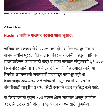
येथील शेतकऱ्यांकडून ३२ हेक्टर क्षेत्र खरेदीसाठी जाहीर नोटीसा
देण्यात आल्या आहेत. या रिंगरोडसाठी जिल्हा प्रशासनाला ३८६
हेक्टर खासगी क्षेत्र भूसंपादन करायचे आहे.
Also Read
Nashik: नाशिक-पालघर प्रवास आता सुसाट!
नाशिक त्र्यंबकेश्वर येथे २०२७ मध्ये होणारा सिंहस्थ कुंभमेळा व
पालघरमधील प्रस्तावित वाढवण बंदर यासाठीची वाहतूक नाशिक
शहाराबाहेरून जाण्यासाठी केंद्र व राज्य सरकार संयुक्तपणे ६६.७००
किलोमीटर लांबीचा व ६० मीटर रुंदीचा रिंगरोड उभारत आहे. या
रिंगरोड उभारण्याची जबाबदारी महाराष्ट्र पायाभूत सुविधा
विकासमहामंडळ यांच्याकडे सोपवली असून त्यांनी या रिंगरोड
बांधणीसाठी यापूर्वीच ३१२० कोटी रुपयांचे टेंडर प्रसिद्ध केले आहे.
या रिंगरोडसाठी एकूण ४०६ हेक्टर क्षेत्र लागणार असून त्यातील
३८६ हेक्टर खासगी क्षेत्राचे भूसंपादन करण्यासाठी कुंभमेळा