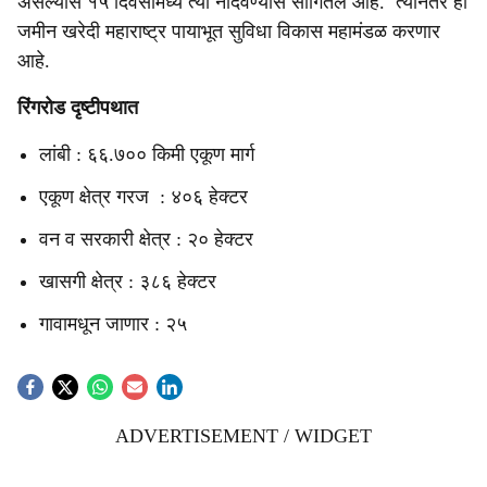
असल्यास १५ दिवसांमध्ये त्या नोंदवण्यास सांगितले आहे. त्यानंतर ही
जमीन खरेदी महाराष्ट्र पायाभूत सुविधा विकास महामंडळ करणार
आहे.
रिंगरोड दृष्टीपथात
लांबी : ६६.७०० किमी एकूण मार्ग
एकूण क्षेत्र गरज : ४०६ हेक्टर
वन व सरकारी क्षेत्र : २० हेक्टर
खासगी क्षेत्र : ३८६ हेक्टर
गावामधून जाणार : २५
ADVERTISEMENT / WIDGET