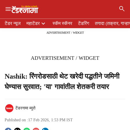
×
H
टेंडर न्यूज
महाटेंडर
स्कॅम स्कॅनर
टेंडरिंग
तगादा (तक्रार, गाऱ्हा
e
ADVERTISEMENT / WIDGET
a
d
e
r
ADVERTISEMENT / WIDGET
m
e
n
Nashik: रिंगरोडसाठी थेट खरेदी पद्धतीने जमिनी
u
घेण्यास सुरवात; 'या' गावांतील शेतकरी तयार
i
t
e
m
टेंडरनामा ब्युरो
s
Published on :
17 Feb 2026, 1:53 PM
IST