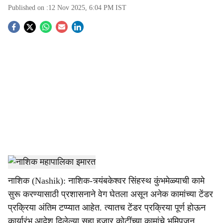
Published on :
12 Nov 2025, 6:04 PM
IST
S
o
c
i
a
l
s
NMC, Nashik
-
Tendernama
h
नाशिक (Nashik): नाशिक-त्र्यंबकेश्वर सिंहस्थ कुंभमेळ्याची कामे
a
सुरू करण्यासाठी प्रशासनाने वेग घेतला असून अनेक कामांच्या टेंडर
r
प्रक्रिया अंतिम टप्‍प्यात आहेत. त्यातच टेंडर प्रक्रिया पूर्ण होऊन
कार्यारंभ आदेश दिलेल्या सहा हजार कोटींच्या कामांचे भूमिपूजन