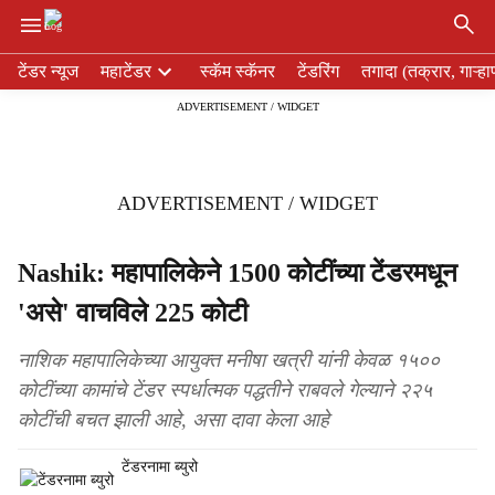
×
H
टेंडर न्यूज
महाटेंडर
स्कॅम स्कॅनर
टेंडरिंग
तगादा (तक्रार, गाऱ्हा
e
ADVERTISEMENT / WIDGET
a
d
e
r
ADVERTISEMENT / WIDGET
m
e
n
Nashik: महापालिकेने 1500 कोटींच्या टेंडरमधून
u
'असे' वाचविले 225 कोटी
i
t
e
नाशिक महापालिकेच्या आयुक्त मनीषा खत्री यांनी केवळ १५००
m
कोटींच्या कामांचे टेंडर स्पर्धात्मक पद्धतीने राबवले गेल्याने २२५
s
कोटींची बचत झाली आहे, असा दावा केला आहे
टेंडरनामा ब्युरो