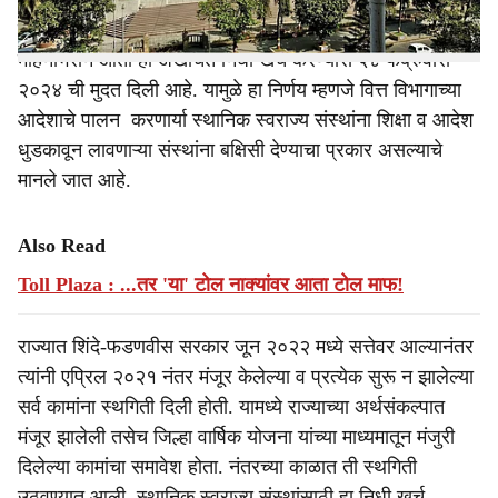
निधी परत जमा केला होता. अशाच पद्धतीने बहुतांश जिल्ह्यांमधील
स्थानिक स्वराज्य संस्थांनी तो निधी परतही केला. मात्र, त्यानंतर
महिनाभराने आता हा अखर्चित निधी खर्च करण्यास २८ फेब्रुवारी
२०२४ ची मुदत दिली आहे. यामुळे हा निर्णय म्हणजे वित्त विभागाच्या
आदेशाचे पालन करणार्या स्थानिक स्वराज्य संस्थांना शिक्षा व आदेश
धुडकावून लावणाऱ्या संस्थांना बक्षिसी देण्याचा प्रकार असल्याचे
मानले जात आहे.
Also Read
Toll Plaza : ...तर 'या' टोल नाक्यांवर आता टोल माफ!
राज्यात शिंदे-फडणवीस सरकार जून २०२२ मध्ये सत्तेवर आल्यानंतर
त्यांनी एप्रिल २०२१ नंतर मंजूर केलेल्या व प्रत्येक सुरू न झालेल्या
सर्व कामांना स्थगिती दिली होती. यामध्ये राज्याच्या अर्थसंकल्पात
मंजूर झालेली तसेच जिल्हा वार्षिक योजना यांच्या माध्यमातून मंजुरी
दिलेल्या कामांचा समावेश होता. नंतरच्या काळात ती स्थगिती
उठवण्यात आली. स्थानिक स्वराज्य संस्थांसाठी हा निधी खर्च