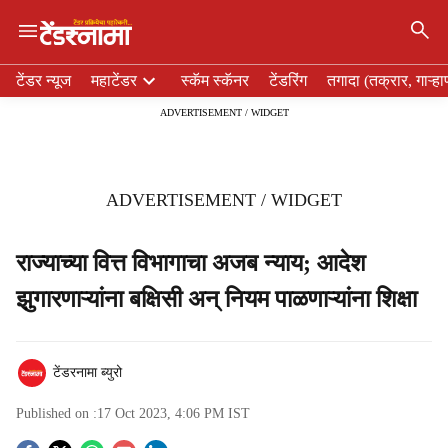
×
H
टेंडर न्यूज
महाटेंडर
स्कॅम स्कॅनर
टेंडरिंग
तगादा (तक्रार, गाऱ्हा
e
ADVERTISEMENT / WIDGET
a
d
e
r
ADVERTISEMENT / WIDGET
m
e
n
राज्याच्या वित्त विभागाचा अजब न्याय; आदेश
u
झुगारणाऱ्यांना बक्षिसी अन् नियम पाळणाऱ्यांना शिक्षा
i
t
e
m
टेंडरनामा ब्युरो
s
Published on :
17 Oct 2023, 4:06 PM
IST