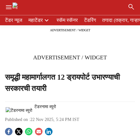
×
H
टेंडर न्यूज
महाटेंडर
स्कॅम स्कॅनर
टेंडरिंग
तगादा (तक्रार, गाऱ्हा
e
ADVERTISEMENT / WIDGET
a
d
e
r
ADVERTISEMENT / WIDGET
m
e
n
समृद्धी महामार्गालगत 12 ड्रायपोर्ट उभारण्याची
u
सरकारची तयारी
i
t
e
टेंडरनामा ब्युरो
m
s
Published on :
22 Nov 2025, 5:24 PM
IST
S