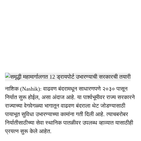
o
c
i
a
l
s
Dry Port
-
Tendernama
h
नाशिक (Nashik): वाढवण बंदरामधून साधारणपणे २०३० पासून
a
निर्यात सुरू होईल, असा अंदाज आहे. या पार्श्वभूमीवर राज्य सरकारने
r
राज्याच्या वेगवेगळ्या भागातून वाढवण बंदराला थेट जोडण्यासाठी
पायाभूत सुविधा उभारण्याच्या कामांना गती दिली आहे. त्याचबरोबर
e
निर्यातीसाठीच्या सेवा स्थानिक पातळीवर उपलब्ध व्हाव्यात यासाठीही
प्रयत्न सुरू केले आहेत.