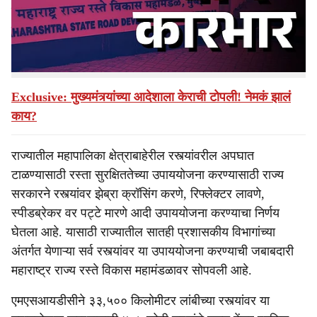
e
करण्यासाठीचे ४०५ कोटींचे टेंडर एकाच ठेकेदाराला देण्याचा प्रताप
महाराष्ट्र राज्य रस्ते विकास महामंडळाने केल्याचे समोर आले आहे.
Also Read
Exclusive: मुख्यमंत्र्यांच्या आदेशाला केराची टोपली! नेमकं झालं
काय?
राज्यातील महापालिका क्षेत्राबाहेरील रस्त्यांवरील अपघात
टाळण्यासाठी रस्ता सुरक्षिततेच्या उपाययोजना करण्यासाठी राज्य
सरकारने रस्त्यांवर झेब्रा क्रॉसिंग करणे, रिफ्लेक्टर लावणे,
स्पीडब्रेकर वर पट्टे मारणे आदी उपाययोजना करण्याचा निर्णय
घेतला आहे. यासाठी राज्यातील सातही प्रशासकीय विभागांच्या
अंतर्गत येणाऱ्या सर्व रस्त्यांवर या उपाययोजना करण्याची जबाबदारी
महाराष्ट्र राज्य रस्ते विकास महामंडळावर सोपवली आहे.
एमएसआयडीसीने ३३,५०० किलोमीटर लांबीच्या रस्त्यांवर या