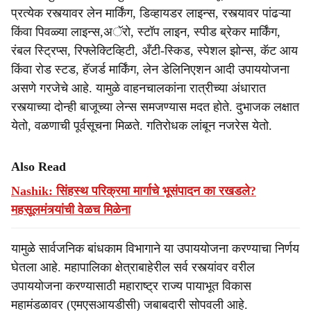
प्रत्येक रस्त्यावर लेन मार्किंग, डिव्हायडर लाइन्स, रस्त्यावर पांढऱ्या
किंवा पिवळ्या लाइन्स,अॅरो, स्टॉप लाइन, स्पीड ब्रेकर मार्किंग,
रंबल स्ट्रिप्स, रिफ्लेक्टिव्हिटी, अँटी-स्किड, स्पेशल झोन्स, कॅट आय
किंवा रोड स्टड, हॅजर्ड मार्किंग, लेन डेलिनिएशन आदी उपाययोजना
असणे गरजेचे आहे. यामुळे वाहनचालकांना रात्रीच्या अंधारात
रस्त्याच्या दोन्ही बाजूच्या लेन्स समजण्यास मदत होते. दुभाजक लक्षात
येतो, वळणाची पूर्वसूचना मिळते. गतिरोधक लांबून नजरेस येतो.
Also Read
Nashik: सिंहस्थ परिक्रमा मार्गाचे भूसंपादन का रखडले?
महसूलमंत्र्यांची वेळच मिळेना
यामुळे सार्वजनिक बांधकाम विभागाने या उपाययोजना करण्याचा निर्णय
घेतला आहे. महापालिका क्षेत्राबाहेरील सर्व रस्त्यांवर वरील
उपाययोजना करण्यासाठी महाराष्ट्र राज्य पायाभूत विकास
महामंडळावर (एमएसआयडीसी) जबाबदारी सोपवली आहे.