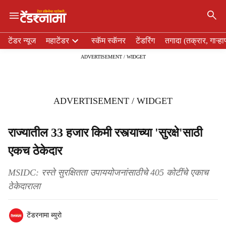
×
H
टेंडर न्यूज
महाटेंडर
स्कॅम स्कॅनर
टेंडरिंग
तगादा (तक्रार, गाऱ्हा
e
ADVERTISEMENT / WIDGET
a
d
e
r
ADVERTISEMENT / WIDGET
m
e
n
राज्यातील 33 हजार किमी रस्त्याच्या 'सुरक्षे'साठी
u
एकच ठेकेदार
i
t
e
MSIDC: रस्ते सुरक्षितता उपाययोजनांसाठीचे 405 कोटींचे एकाच
m
ठेकेदाराला
s
टेंडरनामा ब्युरो