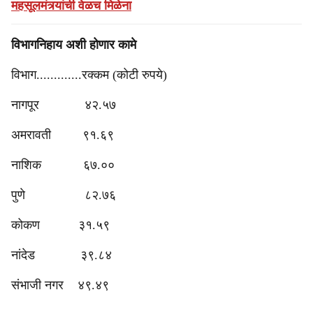
महसूलमंत्र्यांची वेळच मिळेना
विभागनिहाय अशी होणार कामे
विभाग.............रक्कम (कोटी रुपये)
नागपूर ४२.५७
अमरावती ९१.६९
नाशिक ६७.००
पुणे ८२.७६
कोकण ३१.५९
नांदेड ३९.८४
संभाजी नगर ४९.४९