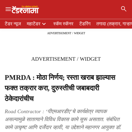
×
H
टेंडर न्यूज
महाटेंडर
स्कॅम स्कॅनर
टेंडरिंग
तगादा (तक्रार, गाऱ्हा
e
ADVERTISEMENT / WIDGET
a
d
e
r
ADVERTISEMENT / WIDGET
m
e
n
PMRDA : मोठा निर्णय; रस्ता खराब झाल्यास
u
फक्त तक्रार करा, दुरुस्तीची जबाबदारी
i
t
ठेकेदारांचीच
e
m
Road Contractor : ‘पीएमआरडीए’चे कार्यक्षेत्र व्यापक
s
असल्यामुळे सातत्याने विविध विकास कामे सुरू असतात. संबंधित
कामे उत्कृष्ट आणि दर्जेदार व्हावी, या उद्देशाने महानगर आयुक्त डॉ.