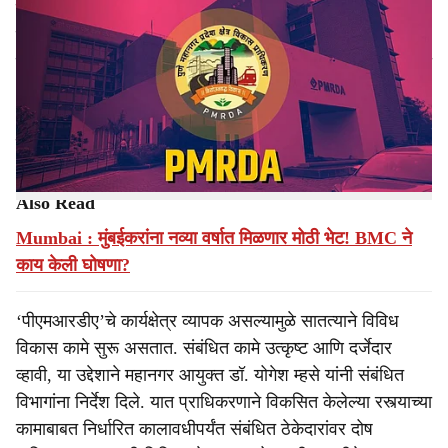
पुणे (Pune) : हद्दीत विकसित केलेल्या रस्त्यांच्या कामांचा दर्जा
a
उत्कृष्ट असावा, यासाठी आता पुणे महानगर प्रदेश विकास
r
प्राधिकरणाने (पीएमआरडीए - PMRDA) लक्ष देण्याचा निर्णय घेतला
आहे. त्यासाठी रस्त्याचे काम देण्यात आलेल्या ठेकेदाराने
e
(Contractor) काम केल्यानंतर निर्धारित कालावधीत रस्ता खराब
झाल्यास तो दुरुस्त करण्याची जबाबदारी ठेकेदारावर असणार आहे.
Also Read
Mumbai : मुंबईकरांना नव्या वर्षात मिळणार मोठी भेट! BMC ने
काय केली घोषणा?
‘पीएमआरडीए’चे कार्यक्षेत्र व्यापक असल्यामुळे सातत्याने विविध
विकास कामे सुरू असतात. संबंधित कामे उत्कृष्ट आणि दर्जेदार
व्हावी, या उद्देशाने महानगर आयुक्त डॉ. योगेश म्हसे यांनी संबंधित
विभागांना निर्देश दिले. यात प्राधिकरणाने विकसित केलेल्या रस्त्याच्या
कामाबाबत निर्धारित कालावधीपर्यंत संबंधित ठेकेदारांवर दोष