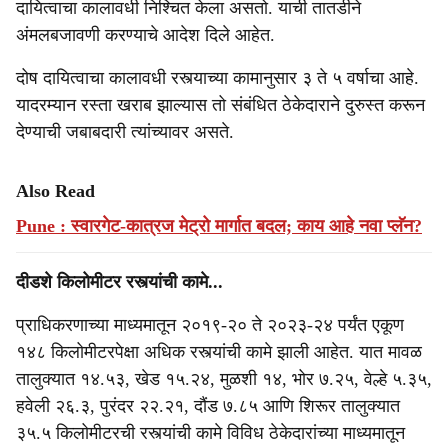
दायित्वाचा कालावधी निश्चित केला असतो. याची तातडीने
अंमलबजावणी करण्याचे आदेश दिले आहेत.
दोष दायित्वाचा कालावधी रस्त्याच्या कामानुसार ३ ते ५ वर्षाचा आहे.
यादरम्यान रस्ता खराब झाल्यास तो संबंधित ठेकेदाराने दुरुस्त करून
देण्याची जबाबदारी त्यांच्यावर असते.
Also Read
Pune : स्वारगेट-कात्रज मेट्रो मार्गात बदल; काय आहे नवा प्लॅन?
दीडशे किलोमीटर रस्त्यांची कामे...
प्राधिकरणाच्या माध्यमातून २०१९-२० ते २०२३-२४ पर्यंत एकूण
१४८ किलोमीटरपेक्षा अधिक रस्त्यांची कामे झाली आहेत. यात मावळ
तालुक्यात १४.५३, खेड १५.२४, मुळशी १४, भोर ७.२५, वेल्हे ५.३५,
हवेली २६.३, पुरंदर २२.२१, दौंड ७.८५ आण‍ि शिरूर तालुक्यात
३५.५ किलोमीटरची रस्त्यांची कामे व‍िव‍िध ठेकेदारांच्या माध्यमातून