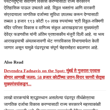
पर्यटनदृष्ट्या सर्वांगीण विकास करण्यासाठी राज्य सरकारने
r
ऐतिहासिक पाऊल उचलले आहे. विठ्ठल भक्तांना आणि वारकरी
संप्रदायाला जागतिक दर्जाच्या सुविधा उपलब्ध करून देण्यासाठी
e
तब्बल ३ हजार ९९३ कोटी ९० लाख रुपयांच्या 'श्री विठ्ठल-रुक्मिणी
मंदिर परिसर विकास व वाणिज्य संकुल आराखड्या'ला मुख्यमंत्री
देवेंद्र फडणवीस यांनी अंतिम प्रशासकीय मंजुरी दिली आहे. या भव्य
आराखड्याची अंमलबजावणी थेट नगरविकास विभागामार्फत केली
जाणार असून यामुळे पंढरपूरचा संपूर्ण चेहरामोहरा बदलणार आहे.
Also Read
Devendra Fadnavis on the Spot: मुंबई ते गुजरात प्रवास
होणार आणखी जलद; 58 हजार कोटींच्या उत्तन-विरार सागरी सेतूचा
मुख्यमंत्र्यांकडून...
लाखो वारकऱ्यांचे श्रद्धास्थान असलेल्या पंढरपूर तीर्थक्षेत्राचा
जागतिक दर्जाचा विकास करण्यासाठी राज्य सरकारने महत्त्वाकांक्षी