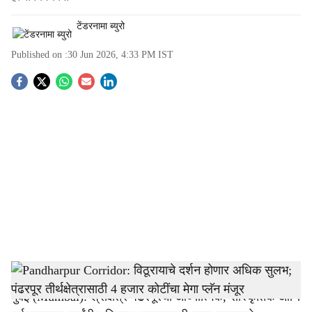
टेंडरनामा ब्युरो
Published on :
30 Jun 2026, 4:33 PM
IST
S
o
c
i
a
l
s
Pandharpur
-
Tendernama
h
मुंबई (Mumbai): श्रीक्षेत्र पंढरपूरचा आध्यात्मिक, सांस्कृतिक आणि
a