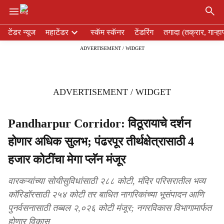
×
H
टेंडर न्यूज
महाटेंडर
स्कॅम स्कॅनर
टेंडरिंग
तगादा (तक्रार, गाऱ्हा
e
ADVERTISEMENT / WIDGET
a
d
e
r
ADVERTISEMENT / WIDGET
m
e
n
Pandharpur Corridor: विठूरायाचे दर्शन
u
होणार अधिक सुलभ; पंढरपूर तीर्थक्षेत्रासाठी 4
i
t
हजार कोटींचा मेगा प्लॅन मंजूर
e
m
वारकऱ्यांच्या सोयीसुविधांसाठी २८८ कोटी, मंदिर परिसरातील भव्य
s
कॉरिडॉरसाठी २५४ कोटी तर बाधित नागरिकांच्या भूसंपादन आणि
पुनर्वसनासाठी तब्बल २,०२६ कोटी मंजूर; नगरविकास विभागामार्फत
होणार विकास