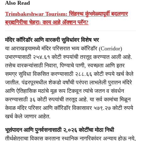
Also Read
Trimbakeshwar Tourism: सिंहस्थ कुंभमेळ्यापूर्वी बदलणार
ब्रह्मगिरीचा चेहरा; काय आहे ॲक्शन प्लॅन?
मंदिर कॉरिडॉर आणि वारकरी सुविधांवर विशेष भर
या आराखड्यामध्ये मंदिर परिसरात भव्य कॉरिडॉर (Corridor)
उभारण्यासाठी २५४.६१ कोटी रुपयांची तरतूद करण्यात आली आहे.
तसेच वारकऱ्यांसाठी निवारा, पिण्याचे पाणी, स्वच्छता आणि इतर
समग्र सुविधा विकसित करण्यासाठी २८८.६६ कोटी रुपये खर्च केले
जातील. पंढरपूरमधील शेकडो वर्षांची परंपरा लाभलेली पुरातन मंदिरे
आणि ऐतिहासिक मठांचे मूळ रूप टिकवून त्यांचे जतन व संवर्धन
करण्यासाठी ३६ कोटी रुपयांची तरतूद आहे. या सर्व कामांचा मिळून
केवळ मंदिर परिसर आणि कॉरिडॉर विकासावर ५७९.२७ कोटी रुपये
खर्च केले जाणार आहेत.
भूसंपादन आणि पुनर्वसनासाठी २,०२६ कोटींचा मोठा निधी
तीर्थक्षेत्राचा विकास करताना स्थानिक नागरिकांवर अन्याय होऊ नये,