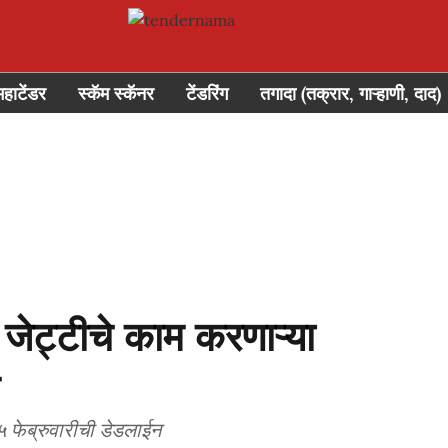
महाटेंडर
स्कॅम स्कॅनर
टेंडरिंग
तगादा (तक्रार, गाऱ्हाणी, दाद)
ेट्टीचे काम करणाऱ्या
२५ फेब्रुवारीची डेडलाईन