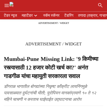
×
H
टेंडर न्यूज
महाटेंडर
स्कॅम स्कॅनर
टेंडरिंग
तगादा (तक्रार, गाऱ्हा
e
ADVERTISEMENT / WIDGET
a
d
e
r
ADVERTISEMENT / WIDGET
m
e
n
Mumbai-Pune Missing Link: '9 किमीच्या
u
रस्त्यासाठी 12 हजार कोटी खर्च का?' अनंत
i
t
गाडगीळ यांचा महायुती सरकारला सवाल
e
m
डोंगराळ भागातील बोगद्यांच्या निकृष्ट काँक्रीट लायनिंगमुळे
s
पावसाळ्यात दुर्घटनांची भीती; युरोपियन मानकांप्रमाणे १० ते १२
महिने चाचणी न करताच घाईघाईत उद्घाटनाचा आरोप