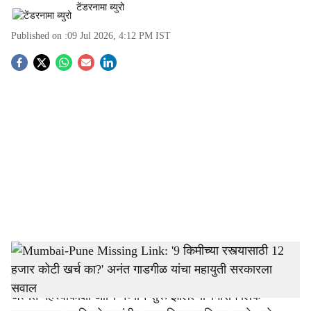
टेंडरनामा ब्युरो
Published on :
09 Jul 2026, 4:12 PM
IST
S
o
c
i
a
l
s
Mumbai Pune Missing Link, expressway
-
Tendernama
h
मुंबई (Mumbai): मुंबई-पुणे द्रुतगती महामार्गावरील (Expressway)
a
अत्यंत महत्त्वाकांक्षी आणि नव्याने सुरू झालेल्या 'मिसिंग लिंक'