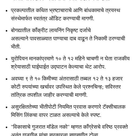
प्रकल्पातील कथित भ्रष्टाचाराचे आणि बांधकामाचे त्रयस्थ
संस्थेमार्फत स्वतंत्र ऑडिट करण्याची मागणी.
बोगद्यातील काँक्रीट लायनिंग निकृष्ट दर्जाचे
असल्याने पावसाळ्यात पाण्याचा दाब वाढून ते निकामी ठरण्याची
भीती.
युरोपियन मानकांप्रमाणे १० ते १२ महिने चाचणी न घेता राजकीय
श्रेयासाठी घाईघाईत उद्घाटन केल्याचा थेट आरोप.
अवघ्या ९ ते १० किमीच्या अंतरासाठी तब्बल १२ ते १३ हजार
कोटी रुपयांच्या खर्चावर उपस्थित केले प्रश्नचिन्ह; सविस्तर
तांत्रिक तपशील जाहीर करण्याची मागणी.
असुरक्षिततेच्या भीतीपोटी नियमित प्रवास करणारे टॅक्सीचालक
मिसिंग लिंकचा वापर टाळत असल्याचे केले स्पष्ट.
"विकासाचे गुजरात मॉडेल नको" म्हणत काँग्रेसचे वरिष्ठ प्रवक्ते
अनंत गाडगीळ यांचा सरकारला सणसणीत टोला.