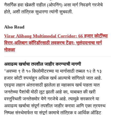
नैसर्गिक हवा खेळती राहील (ओपनिंग) असा मार्ग निवडणे गरजेचे
होते, अशी तांत्रिक सुधारणा त्यांनी सुचवली.
Also Read
Virar Alibaug Multimodal Corridor: 66 हजार कोटींच्या
विरार-अलिबाग कॉरिडॉरसाठी लवकरच टेंडर; भूसंपादनाचा मार्ग
मोकळा
अवाढव्य खर्चाचा तपशील जाहीर करण्याची मागणी
"अवघ्या ९ ते १० किलोमीटरच्या या मार्गासाठी तब्बल १२ ते १३
हजार कोटी रुपयांहून अधिक खर्च आल्याचे सांगितले जात आहे.
एवढ्या लहान अंतरासाठी झालेला हा महाकाय खर्च पाहता यात
जनतेच्या पैशांची मोठी लूट झाली आहे का, याबाबत की खरी
वस्तुस्थिती जनतेसमोर येणे गरजेचे आहे. त्यामुळे सरकारने या
अवाढव्य खर्चाचा संपूर्ण तपशील जाहीर करावा आणि एका त्रयस्थ
निष्पक्ष संस्थेमार्फत या संपूर्ण कामाचे तांत्रिक व आर्थिक ऑडिट