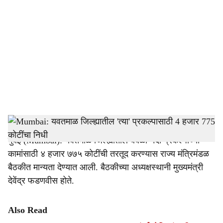
o
c
i
a
l
s
Mantralaya
-
Tendernama
h
मुंबई (Mumbai): यवतमाळ जिल्ह्यातील बेंबळा नदी प्रकल्पाच्या
a
कामांसाठी ४ हजार ७७५ कोटींची तरतूद करण्यास राज्य मंत्रिमंडळ
r
बैठकीत मान्यता देण्यात आली. बैठकीच्या अध्यक्षस्थानी मुख्यमंत्री
देवेंद्र फडणवीस होते.
e
Also Read