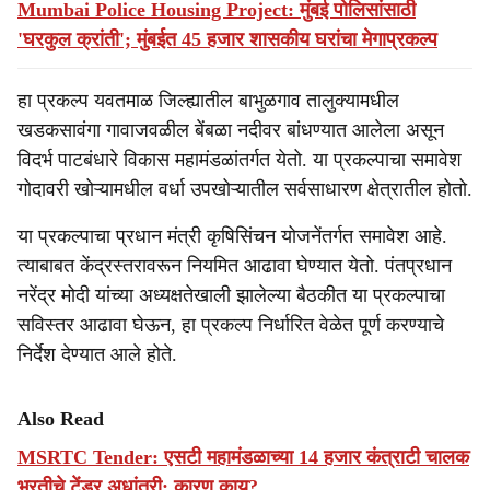
Mumbai Police Housing Project: मुंबई पोलिसांसाठी
'घरकुल क्रांती'; मुंबईत 45 हजार शासकीय घरांचा मेगाप्रकल्प
हा प्रकल्प यवतमाळ जिल्ह्यातील बाभुळगाव तालुक्यामधील
खडकसावंगा गावाजवळील बेंबळा नदीवर बांधण्यात आलेला असून
विदर्भ पाटबंधारे विकास महामंडळांतर्गत येतो. या प्रकल्पाचा समावेश
गोदावरी खोऱ्यामधील वर्धा उपखोऱ्यातील सर्वसाधारण क्षेत्रातील होतो.
या प्रकल्पाचा प्रधान मंत्री कृषिसिंचन योजनेंतर्गत समावेश आहे.
त्याबाबत केंद्रस्तरावरून नियमित आढावा घेण्यात येतो. पंतप्रधान
नरेंद्र मोदी यांच्या अध्यक्षतेखाली झालेल्या बैठकीत या प्रकल्पाचा
सविस्तर आढावा घेऊन, हा प्रकल्प निर्धारित वेळेत पूर्ण करण्याचे
निर्देश देण्यात आले होते.
Also Read
MSRTC Tender: एसटी महामंडळाच्या 14 हजार कंत्राटी चालक
भरतीचे टेंडर अधांतरी; कारण काय?