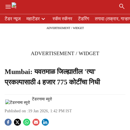
×
H
टेंडर न्यूज
महाटेंडर
स्कॅम स्कॅनर
टेंडरिंग
तगादा (तक्रार, गाऱ्हा
e
ADVERTISEMENT / WIDGET
a
d
e
r
ADVERTISEMENT / WIDGET
m
e
n
Mumbai: यवतमाळ जिल्ह्यातील 'त्या'
u
प्रकल्पासाठी 4 हजार 775 कोटींचा निधी
i
t
e
टेंडरनामा ब्युरो
m
s
Published on :
19 Jan 2026, 1:42 PM
IST
S