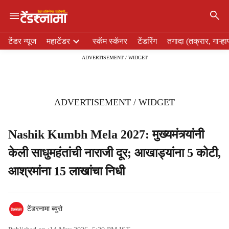
×
H
टेंडर न्यूज
महाटेंडर
स्कॅम स्कॅनर
टेंडरिंग
तगादा (तक्रार, गाऱ्हा
e
ADVERTISEMENT / WIDGET
a
d
e
r
ADVERTISEMENT / WIDGET
m
e
n
Nashik Kumbh Mela 2027: मुख्यमंत्र्यांनी
u
केली साधुमहंतांची नाराजी दूर; आखाड्यांना 5 कोटी,
i
t
आश्रमांना 15 लाखांचा निधी
e
m
s
टेंडरनामा ब्युरो