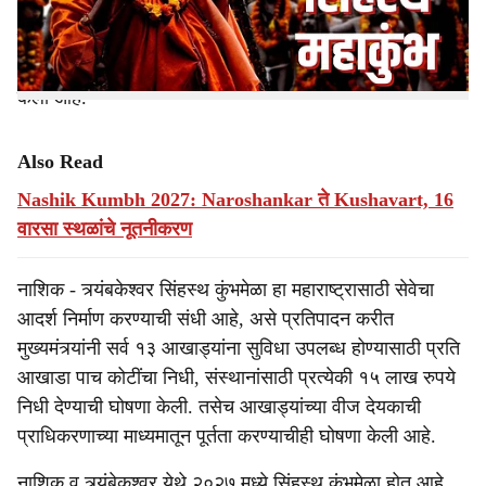
e
आखाड्यांच्या महंतांकडून नाराजी व्यक्त केली जात होती. या
नाराजीची दखल घेऊन अखेर मुख्यमंत्री देवेंद्र फडणवीस यांनी सर्व
आखाड्यांच्या साधुमहंतांची मुंबईत बैठक घेऊन त्यांची मागणी पूर्ण
केली आहे.
Also Read
Nashik Kumbh 2027: Naroshankar ते Kushavart, 16
वारसा स्थळांचे नूतनीकरण
नाशिक - त्र्यंबकेश्वर सिंहस्थ कुंभमेळा हा महाराष्ट्रासाठी सेवेचा
आदर्श निर्माण करण्याची संधी आहे, असे प्रतिपादन करीत
मुख्यमंत्र्यांनी सर्व १३ आखाड्यांना सुविधा उपलब्ध होण्यासाठी प्रति
आखाडा पाच कोटींचा निधी, संस्थानांसाठी प्रत्येकी १५ लाख रुपये
निधी देण्याची घोषणा केली. तसेच आखाड्यांच्या वीज देयकाची
प्राधिकरणाच्या माध्यमातून पूर्तता करण्याचीही घोषणा केली आहे.
नाशिक व त्र्यंबेकश्वर येथे २०२७ मध्ये सिंहस्थ कुंभमेळा होत आहे.