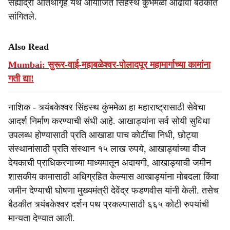
सह्याद्री अतिथीगृह येथे आयोजित सिंहस्थ कुंभमेळा आढावा बैठकीत
e
सांगितले.
Also Read
Mumbai: सुरूर-वाई-महाबळेश्वर-पोलादपूर महामार्गाच्या कामांना
गती द्या!
नाशिक - त्र्यंबकेश्वर सिंहस्थ कुंभमेळा हा महाराष्ट्रासाठी सेवेचा
आदर्श निर्माण करण्याची संधी आहे. आखाड्यांना सर्व सोयी सुविधा
उपलब्ध होण्यासाठी प्रति आखाडा पाच कोटींचा निधी, छोट्या
संस्थानांसाठी प्रति संस्थान १५ लाख रुपये, आखाड्यांच्या वीज
देयकाची प्राधिकरणाच्या माध्यमातून अदायगी, आखाड्याची जमीन
शासकीय कामासाठी अधिग्रहित केल्यास आखाड्यांना मोबदला किंवा
जमीन देण्याची घोषणा मुख्यमंत्री देवेंद्र फडणवीस यांनी केली. तसेच
बैठकीत त्र्यंबकेश्वर दर्शन पथ प्रकल्पासाठी ६६५ कोटी रुपयांची
मान्यता देण्यात आली.