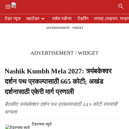
×
H
टेंडर न्यूज
महाटेंडर
स्कॅम स्कॅनर
टेंडरिंग
तगादा (तक्रार, गाऱ्हा
e
ADVERTISEMENT / WIDGET
a
d
e
r
ADVERTISEMENT / WIDGET
m
e
n
Nashik Kumbh Mela 2027: त्र्यंबकेश्वर
u
दर्शन पथ प्रकल्पासाठी 665 कोटी; अखंड
i
t
दर्शनासाठी एकेरी मार्ग प्रणाली
e
m
बैठकीत त्र्यंबकेश्वर दर्शन पथ प्रकल्पासाठी ६६५ कोटी रुपयांची
s
मान्यता
टेंडरनामा ब्युरो