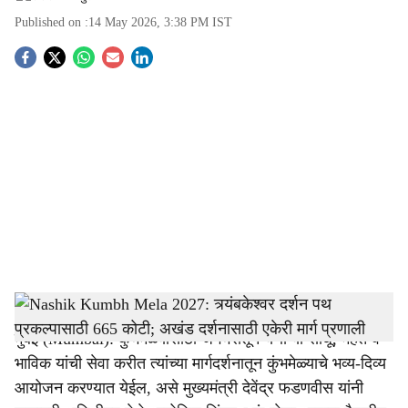
Published on :
14 May 2026, 3:38 PM
IST
S
o
c
i
a
l
s
Nashik, Trimbakeshwar Darshanpath
-
Tendernama
h
मुंबई (Mumbai): कुंभमेळ्यासाठी जगभरातून येणाऱ्या साधू, महंत व
a
भाविक यांची सेवा करीत त्यांच्या मार्गदर्शनातून कुंभमेळ्याचे भव्य-दिव्य
r
आयोजन करण्यात येईल, असे मुख्यमंत्री देवेंद्र फडणवीस यांनी