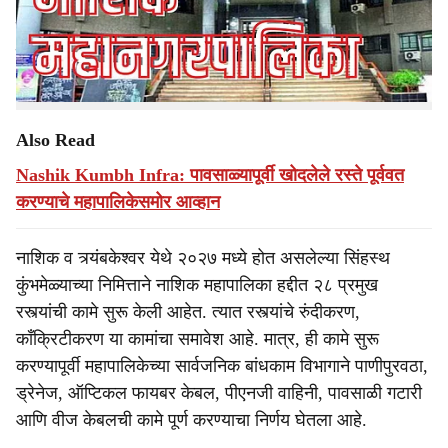
रस्त्यावर साचलेल्या पाण्यामुळे सिंहस्थ कुंभमेळ्यातील कामांचे पितळ
e
उघड झाले होते. यामुळे रस्त्यांची कामे कासवगतीने केल्याने
महापालिकेने चार ठेकेदारांना दणका दिला असून त्यांच्यावर दंडाची
आकरणी केली आहे.
Also Read
Nashik Kumbh Infra: पावसाळ्यापूर्वी खोदलेले रस्ते पूर्ववत
करण्याचे महापालिकेसमोर आव्हान
नाशिक व त्र्यंबकेश्वर येथे २०२७ मध्ये होत असलेल्या सिंहस्थ
कुंभमेळ्याच्या निमित्ताने नाशिक महापालिका हद्दीत २८ प्रमुख
रस्त्यांची कामे सुरू केली आहेत. त्यात रस्त्यांचे रुंदीकरण,
कॉंक्रिटीकरण या कामांचा समावेश आहे. मात्र, ही कामे सुरू
करण्यापूर्वी महापालिकेच्या सार्वजनिक बांधकाम विभागाने पाणीपुरवठा,
ड्रेनेज, ऑप्टिकल फायबर केबल, पीएनजी वाहिनी, पावसाळी गटारी
आणि वीज केबलची कामे पूर्ण करण्याचा निर्णय घेतला आहे.