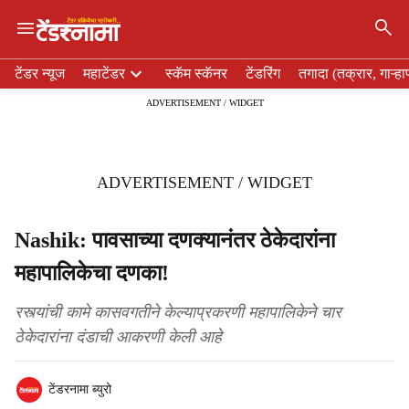
×
H
टेंडर न्यूज
महाटेंडर
स्कॅम स्कॅनर
टेंडरिंग
तगादा (तक्रार, गाऱ्हा
e
ADVERTISEMENT / WIDGET
a
d
e
r
ADVERTISEMENT / WIDGET
m
e
n
Nashik: पावसाच्या दणक्यानंतर ठेकेदारांना
u
महापालिकेचा दणका!
i
t
e
रस्त्यांची कामे कासवगतीने केल्याप्रकरणी महापालिकेने चार
m
ठेकेदारांना दंडाची आकरणी केली आहे
s
टेंडरनामा ब्युरो