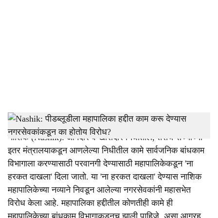
o
c
i
a
l
s
PWD, Road Work, Pothole
-
Tendernama
h
नाशिक (Nashik): आमदार व खासदार निधीतील, तसेच राज्याच्या
a
इतर मंत्रालयाकडून आणलेल्या निधीतील कामे सार्वजनिक बांधकाम
r
विभागाला करण्यासाठी परवानगी देण्यासाठी महापालिकेकडून 'ना
हरकत दाखला' दिला जातो. या 'ना हरकत दाखला' देण्यास नाशिक
e
महापालिकेच्या नव्याने निवडून आलेल्या नगरसेवकांनी महासभेत
विरोध केला आहे. महापालिका हद्दीतील कोणतीही कामे ही
महापालिकेच्या बांधकाम विभागाकडूनच झाली पाहिजे, असा आग्रह