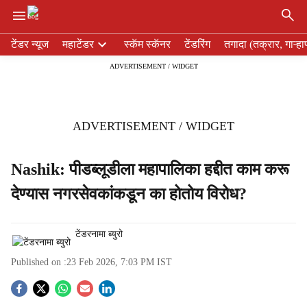
×
H
टेंडर न्यूज
महाटेंडर
स्कॅम स्कॅनर
टेंडरिंग
तगादा (तक्रार, गाऱ्हा
e
ADVERTISEMENT / WIDGET
a
d
e
r
ADVERTISEMENT / WIDGET
m
e
n
Nashik: पीडब्लूडीला महापालिका हद्दीत काम करू
u
देण्यास नगरसेवकांकडून का होतोय विरोध?
i
t
e
टेंडरनामा ब्युरो
m
s
Published on :
23 Feb 2026, 7:03 PM
IST
S