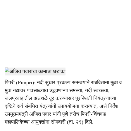
o
c
i
a
l
s
Ajit Pawar
-
Tendernama
h
पिंपरी (Pimpri): नदी सुधार प्रकल्प समन्वयाने राबविताना मुळा व
a
मुठा नद्यांवर पावसाळ्यात उद्भवणाऱ्या समस्या, नदी स्वच्छता,
r
जलप्रवाहातील अडथळे दूर करण्यासह पूरस्थिती नियंत्रणाच्या
दृष्टिने सर्व संबंधित यंत्रणांनी उपाययोजना कराव्यात, असे निर्देश
e
उपमुख्यमंत्री अजित पवार यांनी पुणे तसेच पिंपरी-चिंचवड
महापालिकेच्या आयुक्तांना सोमवारी (ता. २९) दिले.