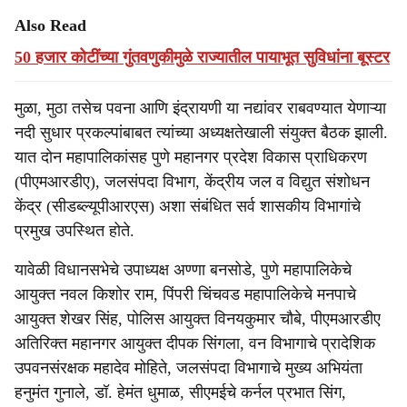
Also Read
50 हजार कोटींच्या गुंतवणुकीमुळे राज्यातील पायाभूत सुविधांना बूस्टर
मुळा, मुठा तसेच पवना आणि इंद्रायणी या नद्यांवर राबवण्यात येणाऱ्या
नदी सुधार प्रकल्पांबाबत त्यांच्या अध्यक्षतेखाली संयुक्त बैठक झाली.
यात दोन महापालिकांसह पुणे महानगर प्रदेश विकास प्राधिकरण
(पीएमआरडीए), जलसंपदा विभाग, केंद्रीय जल व विद्युत संशोधन
केंद्र (सीडब्ल्यूपीआरएस) अशा संबंधित सर्व शासकीय विभागांचे
प्रमुख उपस्थित होते.
यावेळी विधानसभेचे उपाध्यक्ष अण्णा बनसोडे, पुणे महापालिकेचे
आयुक्त नवल किशोर राम, पिंपरी चिंचवड महापालिकेचे मनपाचे
आयुक्त शेखर सिंह, पोलिस आयुक्त विनयकुमार चौबे, पीएमआरडीए
अतिरिक्त महानगर आयुक्त दीपक सिंगला, वन विभागाचे प्रादेशिक
उपवनसंरक्षक महादेव मोहिते, जलसंपदा विभागाचे मुख्य अभियंता
हनुमंत गुनाले, डॉ. हेमंत धुमाळ, सीएमईचे कर्नल प्रभात सिंग,