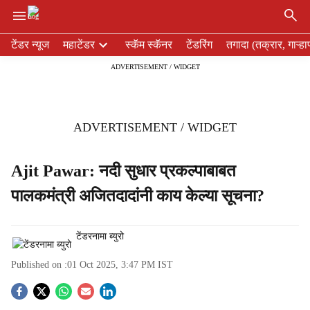
×
H
टेंडर न्यूज
महाटेंडर
स्कॅम स्कॅनर
टेंडरिंग
तगादा (तक्रार, गाऱ्हा
e
ADVERTISEMENT / WIDGET
a
d
e
r
ADVERTISEMENT / WIDGET
m
e
n
Ajit Pawar: नदी सुधार प्रकल्पाबाबत
u
पालकमंत्री अजितदादांनी काय केल्या सूचना?
i
t
e
टेंडरनामा ब्युरो
m
s
Published on :
01 Oct 2025, 3:47 PM
IST
S