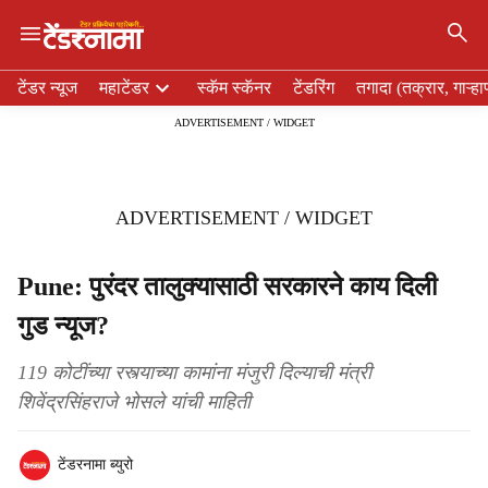
×
H
टेंडर न्यूज
महाटेंडर
स्कॅम स्कॅनर
टेंडरिंग
तगादा (तक्रार, गाऱ्हा
e
ADVERTISEMENT / WIDGET
a
d
e
r
ADVERTISEMENT / WIDGET
m
e
n
Pune: पुरंदर तालुक्यासाठी सरकारने काय दिली
u
गुड न्यूज?
i
t
e
119 कोटींच्या रस्त्याच्या कामांना मंजुरी दिल्याची मंत्री
m
शिवेंद्रसिंहराजे भोसले यांची माहिती
s
टेंडरनामा ब्युरो