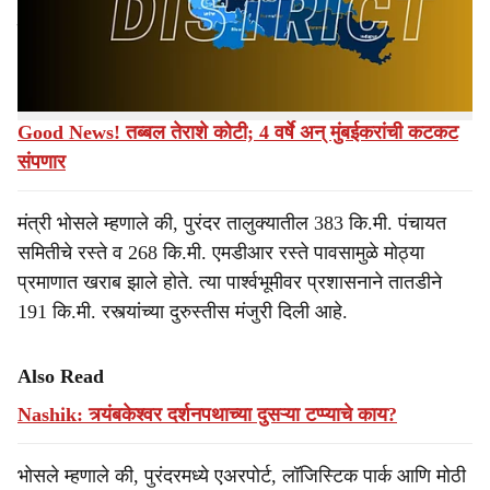
रुपयांची विस्तृत कामे पुरंदरमध्ये सुरू असल्याची माहिती सार्वजनिक
e
बांधकाम मंत्री शिवेंद्रसिंहराजे भोसले यांनी दिली.
Also Read
Good News! तब्बल तेराशे कोटी; 4 वर्षे अन् मुंबईकरांची कटकट
संपणार
मंत्री भोसले म्हणाले की, पुरंदर तालुक्यातील 383 कि.मी. पंचायत
समितीचे रस्ते व 268 कि.मी. एमडीआर रस्ते पावसामुळे मोठ्या
प्रमाणात खराब झाले होते. त्या पार्श्वभूमीवर प्रशासनाने तातडीने
191 कि.मी. रस्त्यांच्या दुरुस्तीस मंजुरी दिली आहे.
Also Read
Nashik: त्र्यंबकेश्वर दर्शनपथाच्या दुसऱ्या टप्प्याचे काय?
भोसले म्हणाले की, पुरंदरमध्ये एअरपोर्ट, लॉजिस्टिक पार्क आणि मोठी