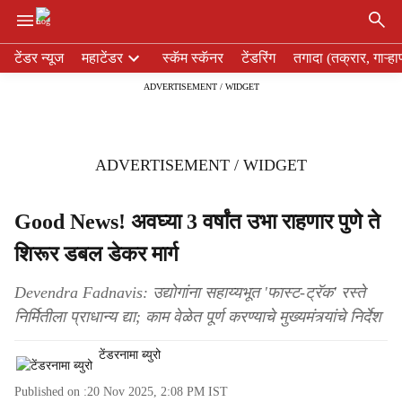
×
H
टेंडर न्यूज
महाटेंडर
स्कॅम स्कॅनर
टेंडरिंग
तगादा (तक्रार, गाऱ्हा
e
ADVERTISEMENT / WIDGET
a
d
e
r
ADVERTISEMENT / WIDGET
m
e
n
Good News! अवघ्या 3 वर्षांत उभा राहणार पुणे ते
u
शिरूर डबल डेकर मार्ग
i
t
e
Devendra Fadnavis: उद्योगांना सहाय्यभूत 'फास्ट-ट्रॅक' रस्ते
m
निर्मितीला प्राधान्य द्या; काम वेळेत पूर्ण करण्याचे मुख्यमंत्र्यांचे निर्देश
s
टेंडरनामा ब्युरो
Published on :
20 Nov 2025, 2:08 PM
IST