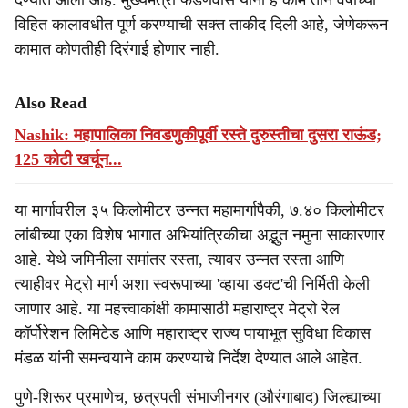
देण्यात आली आहे. मुख्यमंत्री फडणवीस यांनी हे काम तीन वर्षांच्या
विहित कालावधीत पूर्ण करण्याची सक्त ताकीद दिली आहे, जेणेकरून
कामात कोणतीही दिरंगाई होणार नाही.
Also Read
Nashik: महापालिका निवडणुकीपूर्वी रस्ते दुरुस्तीचा दुसरा राऊंड;
125 कोटी खर्चून...
या मार्गावरील ३५ किलोमीटर उन्नत महामार्गापैकी, ७.४० किलोमीटर
लांबीच्या एका विशेष भागात अभियांत्रिकीचा अद्भुत नमुना साकारणार
आहे. येथे जमिनीला समांतर रस्ता, त्यावर उन्नत रस्ता आणि
त्याहीवर मेट्रो मार्ग अशा स्वरूपाच्या 'व्हाया डक्ट'ची निर्मिती केली
जाणार आहे. या महत्त्वाकांक्षी कामासाठी महाराष्ट्र मेट्रो रेल
कॉर्पोरेशन लिमिटेड आणि महाराष्ट्र राज्य पायाभूत सुविधा विकास
मंडळ यांनी समन्वयाने काम करण्याचे निर्देश देण्यात आले आहेत.
पुणे-शिरूर प्रमाणेच, छत्रपती संभाजीनगर (औरंगाबाद) जिल्ह्याच्या