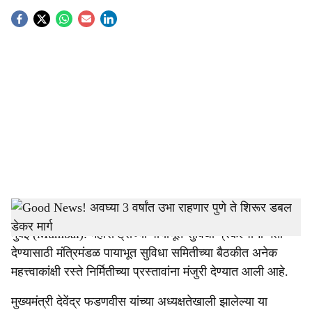
S
o
c
i
a
l
s
Pune Shirur Double Decker Flyover
-
Tendernama
h
मुंबई (Mumbai): महाराष्ट्राच्या पायाभूत सुविधा प्रकल्पांना गती
a
देण्यासाठी मंत्रिमंडळ पायाभूत सुविधा समितीच्या बैठकीत अनेक
r
महत्त्वाकांक्षी रस्ते निर्मितीच्या प्रस्तावांना मंजुरी देण्यात आली आहे.
e
मुख्यमंत्री देवेंद्र फडणवीस यांच्या अध्यक्षतेखाली झालेल्या या