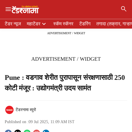
×
H
टेंडर न्यूज
महाटेंडर
स्कॅम स्कॅनर
टेंडरिंग
तगादा (तक्रार, गाऱ्हा
e
ADVERTISEMENT / WIDGET
a
d
e
r
ADVERTISEMENT / WIDGET
m
e
n
Pune : वडगाव शेरीत पुरापासून संरक्षणासाठी 250
u
कोटी मंजूर : उद्योगमंत्री उदय सामंत
i
t
e
m
टेंडरनामा ब्युरो
s
Published on :
09 Jul 2025, 11:09 AM
IST