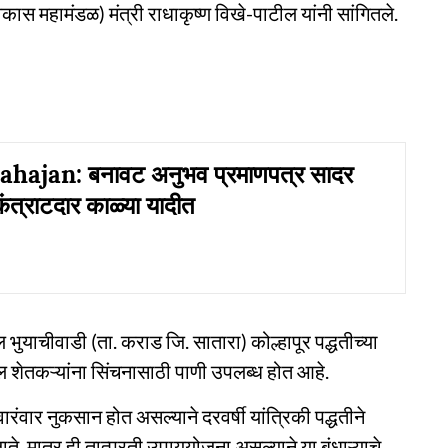
कास महामंडळ) मंत्री राधाकृष्ण विखे-पाटील यांनी सांगितले.
hajan: बनावट अनुभव प्रमाणपत्र सादर
कंत्राटदार काळ्या यादीत
 भुयाचीवाडी (ता. कराड जि. सातारा) कोल्हापूर पद्धतीच्या
रातील शेतकऱ्यांना सिंचनासाठी पाणी उपलब्ध होत आहे.
वारंवार नुकसान होत असल्याने दरवर्षी यांत्रिकी पद्धतीने
ाते. मात्र ही तात्पुरती उपाययोजना असल्याने या बंधाऱ्याचे