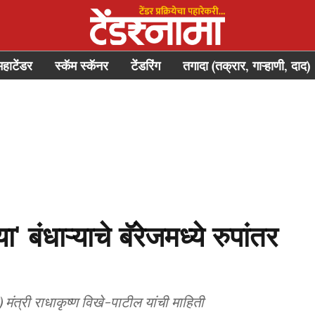
महाटेंडर
स्कॅम स्कॅनर
टेंडरिंग
तगादा (तक्रार, गाऱ्हाणी, दाद)
बंधाऱ्याचे बॅरेजमध्ये रुपांतर
मंत्री राधाकृष्ण विखे-पाटील यांची माहिती