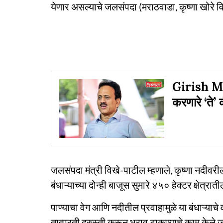
येणार असल्याचे जलसंपदा (मराठवाडा, कृष्णा खोरे वि
Girish Ma
करणारे ‘ते’ 
जलसंपदा मंत्री विखे-पाटील म्हणाले, कृष्णा नदीवरील
बंधाऱ्याच्या दोन्ही बाजूस सुमारे ४५० हेक्टर क्षेत्
पाण्याचा वेग आणि नदीतील प्रवाहामुळे या बंधाऱ्याचे 
तात्पुरती दुरुस्ती करून भराव टाकण्याचे काम केले ज