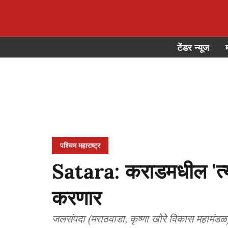
टेंडर न्यूज
पश्चिम महाराष्ट्र
Satara: कराडमधील 'त्या' 
करणार
जलसंपदा (मराठवाडा, कृष्णा खोरे विकास महामंडळ) 