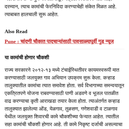
दरम्यान, त्याच कामांची फेरनिविदा करण्याचेही संकेत मिळत आहे.
त्याबाबत हालचाली सुरू आहेत.
Also Read
Pune : चांदणी चौकात पादचाऱ्यांसाठी पावसाळ्यापूर्वी गुड न्यूज
या कामांची होणार चौकशी
राज्य सरकारने २०१२-१३ मध्ये टंचाईस्थितीवर कायमस्वरूपी मात
करण्यासाठी जलयुक्त गाव अभियान उपक्रम सुरू केला. कऱ्हाड
तालुक्यातील कामांचा त्यात समावेश होता. सर्व विभागाच्या समन्वयातून
एकत्रितपणे योजना राबवण्‍यासाठी पाणी अडवणे व भूजल पातळीत
वाढ करण्याचा कृती आराखडा तयार केला होता. त्याअंतर्गत कऱ्हाड
तालुक्यात झालेल्‍या ओंड, येळगाव, तुळसण, गणेशवाडी व टाळगाव
येथील जलयुक्त शिवारची कामे चौकशीच्या फेऱ्यात आहेत. त्यातील
सहा कामांची चौकशी होणार आहे. ती कामे निकृष्ट दर्जाची असल्याचा