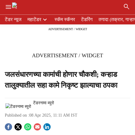
×
H
टेंडर न्यूज
महाटेंडर
स्कॅम स्कॅनर
टेंडरिंग
तगादा (तक्रार, गाऱ्हा
e
ADVERTISEMENT / WIDGET
a
d
e
r
ADVERTISEMENT / WIDGET
m
e
n
जलसंधारणच्‍या कामांची होणार चौकशी; कऱ्हाड
u
तालुक्‍यातील सहा कामे निकृष्ट झाल्‍याचा ठपका
i
t
e
टेंडरनामा ब्युरो
m
s
Published on :
08 Apr 2025, 11:11 AM
IST
S