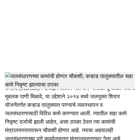
o
c
i
a
l
s
Jal Jeevan Mission
-
Tendernama
h
कऱ्हाड (Karhad) : टंचाईस्थितीवर मात करण्यासाठी दुष्काळी गावांना
a
मुबलक पाणी मिळावे, या उद्देशाने २०१४ मध्ये जलयुक्त शिवार
r
योजनेंतर्गत कऱ्हाड तालुक्यात पाण्याचे व्यवस्थापन व
जलसंधारणासाठी विविध कामे करण्यात आली. त्यातील सहा कामे
e
निकृष्ट दर्जाची झाली आहेत, असा ठपका ठेवत त्या कामांची
मंत्रालयस्तरावरून चौकशी होणार आहे. त्याचा अहवालही
जलसंधारणाच्या पुणे कार्यालयातून मंत्रालयस्तरावर गेला आहे.