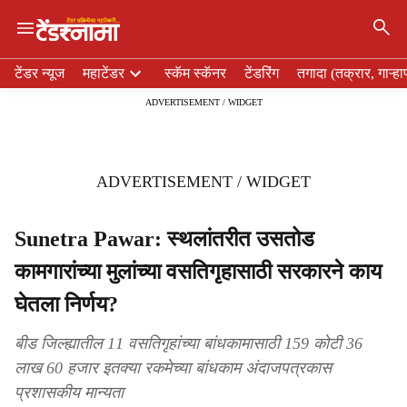
×
H
टेंडर न्यूज
महाटेंडर
स्कॅम स्कॅनर
टेंडरिंग
तगादा (तक्रार, गाऱ्हा
e
ADVERTISEMENT / WIDGET
a
d
e
r
ADVERTISEMENT / WIDGET
m
e
n
Sunetra Pawar: स्थलांतरीत उसतोड
u
कामगारांच्या मुलांच्या वसतिगृहासाठी सरकारने काय
i
t
घेतला निर्णय?
e
m
बीड जिल्ह्यातील 11 वसतिगृहांच्या बांधकामासाठी 159 कोटी 36
s
लाख 60 हजार इतक्या रकमेच्या बांधकाम अंदाजपत्रकास
प्रशासकीय मान्यता