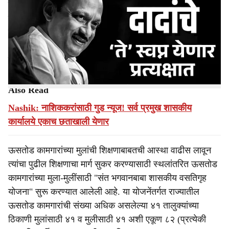
a
संत भगवान बाबा शासकीय वसतिगृह योजनेंतर्गत बीड जिल्ह्यातील ११
r
वसतिगृहांच्या बांधकामासाठी १५९ कोटी ३६ लाख ६० हजार इतक्या
रकमेच्या बांधकाम अंदाजपत्रकास प्रशासकीय मान्यता देण्यात आली
e
असल्याची माहिती, उपमुख्यमंत्री तथा बीड जिल्ह्याच्या पालकमंत्री
सुनेत्रा अजित पवार यांनी दिली.
Also Read
Nashik: नाशिककरांसाठी गुड न्यूज! सर्व प्रमुख शासकीय
कार्यालये एकाच छताखाली येणार
ऊसतोड कामगारांच्या मुलांची शिक्षणाबाबतची आस्था वाढीस लावून
त्यांचा पुढील शिक्षणाचा मार्ग सुकर करण्यासाठी स्थलांतरित ऊसतोड
कामगारांच्या मुला-मुलींसाठी "संत भगवानबाबा शासकीय वसतिगृह
योजना" सुरू करण्यात आलेली आहे. या योजनेंतर्गत राज्यातील
ऊसतोड कामगारांची संख्या अधिक असलेल्या ४१ तालुक्यांच्या
ठिकाणी मुलांसाठी ४१ व मुलीसाठी ४१ अशी एकूण ८२ (प्रत्येकी