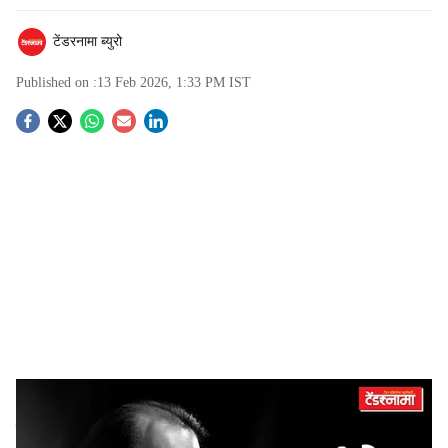
टेंडरनामा ब्युरो
Published on :
13 Feb 2026, 1:33 PM
IST
S
o
c
i
a
l
s
Ajit Pawar
-
Tendernama
h
मुंबई (Mumbai): स्थलांतरीत ऊसतोड कामगारांच्या मुला-मुलींसाठी