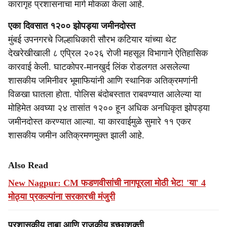
कारागृह प्रशासनाचा मार्ग मोकळा केला आहे.
एका दिवसात १२०० झोपड्या जमीनदोस्त
मुंबई उपनगरचे जिल्हाधिकारी सौरभ कटियार यांच्या थेट
देखरेखीखाली ८ एप्रिल २०२६ रोजी महसूल विभागाने ऐतिहासिक
कारवाई केली. घाटकोपर-मानखुर्द लिंक रोडलगत असलेल्या
शासकीय जमिनीवर भूमाफियांनी आणि स्थानिक अतिक्रमणांनी
विळखा घातला होता. पोलिस बंदोबस्तात राबवण्यात आलेल्या या
मोहिमेत अवघ्या २४ तासांत १२०० हून अधिक अनधिकृत झोपड्या
जमीनदोस्त करण्यात आल्या. या कारवाईमुळे सुमारे ११ एकर
शासकीय जमीन अतिक्रमणमुक्त झाली आहे.
Also Read
New Nagpur: CM फडणवीसांची नागपूरला मोठी भेट! 'या' 4
मोठ्या प्रकल्पांना सरकारची मंजुरी
प्रशासकीय ताबा आणि राजकीय इच्छाशक्ती