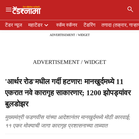
×
H
टेंडर न्यूज
महाटेंडर
स्कॅम स्कॅनर
टेंडरिंग
तगादा (तक्रार, गाऱ्हा
e
ADVERTISEMENT / WIDGET
a
d
e
r
ADVERTISEMENT / WIDGET
m
e
n
'आर्थर रोड'मधील गर्दी हटणार! मानखुर्दमध्ये 11
u
एकरात नवे कारागृह साकारणार; 1200 झोपड्यांवर
i
t
बुलडोझर
e
m
मुख्यमंत्री फडणवीस यांच्या आदेशानंतर मानखुर्दमध्ये मोठी कारवाई;
s
११ एकर मोक्याची जागा कारागृह प्रशासनाच्या ताब्यात