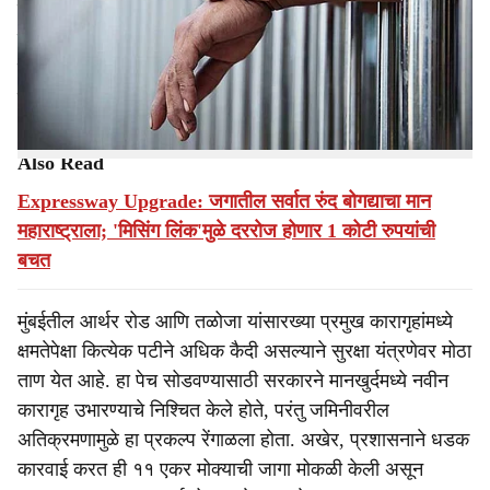
r
कारागृह उभारण्याच्या कामाला गती दिली आहे. घाटकोपर-मानखुर्द
लिंक रोडलगतच्या या जमिनीवरील १२०० हून अधिक बेकायदा
e
झोपड्यांचे अतिक्रमण हटवून, ही जागा आता अधिकृतपणे मुंबई
मध्यवर्ती कारागृह प्रशासनाकडे सुपूर्द करण्यात आली आहे.
Also Read
Expressway Upgrade: जगातील सर्वात रुंद बोगद्याचा मान
महाराष्ट्राला; 'मिसिंग लिंक'मुळे दररोज होणार 1 कोटी रुपयांची
बचत
मुंबईतील आर्थर रोड आणि तळोजा यांसारख्या प्रमुख कारागृहांमध्ये
क्षमतेपेक्षा कित्येक पटीने अधिक कैदी असल्याने सुरक्षा यंत्रणेवर मोठा
ताण येत आहे. हा पेच सोडवण्यासाठी सरकारने मानखुर्दमध्ये नवीन
कारागृह उभारण्याचे निश्चित केले होते, परंतु जमिनीवरील
अतिक्रमणामुळे हा प्रकल्प रेंगाळला होता. अखेर, प्रशासनाने धडक
कारवाई करत ही ११ एकर मोक्याची जागा मोकळी केली असून