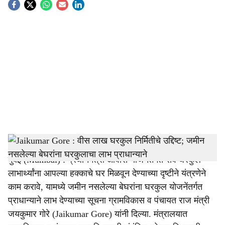
S
o
c
i
a
l
s
Gharkul Yojana
-
Tendernama
h
मुंबई (Mumbai) : प्रधानमंत्री आवास योजनेंतर्गत सर्व घरकुल
a
लाभार्थ्यांना आपल्या हक्काचे घर मिळवून देण्याच्या दृष्टीने यंत्रणेने
r
काम करावे, यामध्ये जमीन नसलेल्या बेघरांना घरकुल योजनेंतर्गत
प्राधान्याने लाभ देण्याच्या सूचना ग्रामविकास व पंचायत राज मंत्री
e
जयकुमार गोरे (Jaikumar Gore) यांनी दिल्या. मंत्रालयात