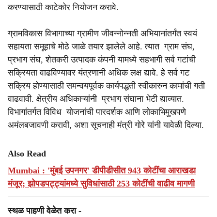
करण्यासाठी काटेकोर नियोजन करावे.
ग्रामविकास विभागाच्या ग्रामीण जीवन्नोन्नती अभियानांतर्गंत स्वयं
सहायता समूहाचे मोठे जाळे तयार झालेले आहे. त्यात ग्राम संघ,
प्रभाग संघ, शेतकरी उत्पादक कंपनी यामध्ये सहभागी सर्व गटांची
सक्रियता वाढविण्यावर यंत्रणानी अधिक लक्ष द्यावे. हे सर्व गट
सक्रिय होण्यासाठी समन्वयपूर्वक कार्यपद्धती स्वीकारुन कामांची गती
वाढवावी. क्षेत्रीय अधिकाऱ्यांनी प्रभाग संघाना भेटी द्याव्यात.
विभागांतर्गत विविध योजनांची पारदर्शक आणि लोकाभिमुखपणे
अमंलबजावणी करावी, अशा सूचनाही मंत्री गोरे यांनी यावेळी दिल्या.
Also Read
Mumbai : 'मुंबई उपनगर' डीपीडीसीत 943 कोटींचा आराखडा
मंजूर; झोपडपट्ट्यांमध्ये सुविधांसाठी 253 कोटींची वाढीव मागणी
स्थळ पाहणी वेळेत करा -