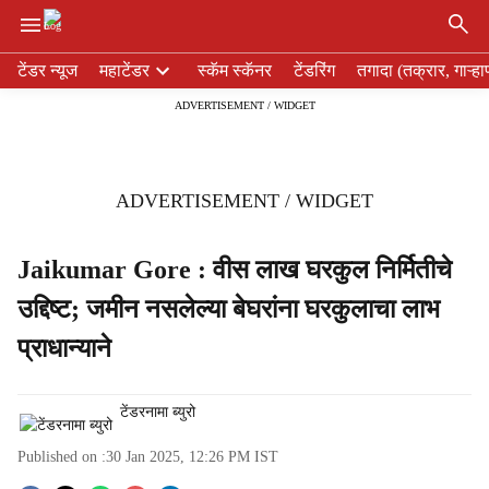
×
H
टेंडर न्यूज
महाटेंडर
स्कॅम स्कॅनर
टेंडरिंग
तगादा (तक्रार, गाऱ्हा
e
ADVERTISEMENT / WIDGET
a
d
e
r
ADVERTISEMENT / WIDGET
m
e
n
Jaikumar Gore : वीस लाख घरकुल निर्मितीचे
u
उद्दिष्ट; जमीन नसलेल्या बेघरांना घरकुलाचा लाभ
i
t
प्राधान्याने
e
m
s
टेंडरनामा ब्युरो
Published on :
30 Jan 2025, 12:26 PM
IST