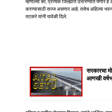
म्हणाल्या की, प्रत्येक जिल्ह्यात उभारण्यात येणारे ह
करण्यासाठी सज्ज असणार आहे. तसेच अहिल्या भवन उभ
तटकरे यांनी यावेळी दिले.
सरकारचा मोठ
आणखी वर्ष