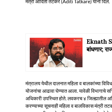
मंत्री आदिती तटकरे (Aditi Tatkare) यांनी दिले.
Eknath Shi
बांधणार; रा
मंत्रालय येथील दालनात महिला व बालकांच्या विविध
योजनांचा आढावा घेण्यात आला. यावेळी विभागाचे सच
अधिकारी उपस्थित होते. लवकरच ४ जिल्ह्यातील अहिल
करण्याच्या सूचनाही महिला व बालविकास मंत्री तटकर