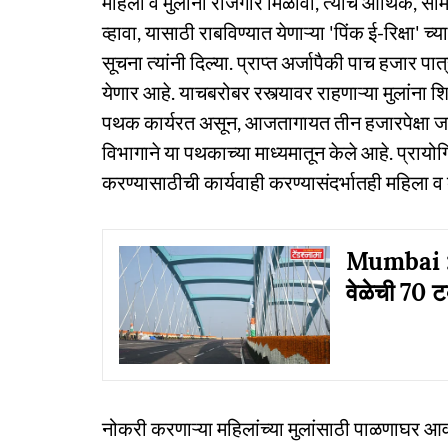
महिला व मुलींना रोजगार मिळावा, त्यांचे आर्थिक, सा
व्हावा, यासाठी राबविण्यात येणाऱ्या 'पिंक ई-रिक्षा' च्
सूचना त्यांनी दिल्या. प्राप्त अर्जापैकी पाच हजार 
येणार आहे. याचबरोबर रस्त्यावर राहणाऱ्या मुलांना श
पथक कार्यरत असून, आजतागायत तीन हजारपेक्षा जास्त
विभागाने या पथकाच्या माध्यमातून केले आहे. प्रायो
करण्यासाठीची कार्यवाही करण्यासंदर्भातही महिला व 
Mumbai : 'त
वेळेची 70 ट
नोकरी करणाऱ्या महिलांच्या मुलांसाठी पाळणाघर आव