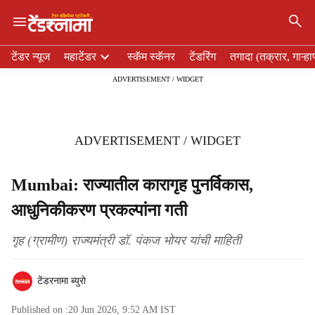
×
H
टेंडर न्यूज
महाटेंडर
स्कॅम स्कॅनर
टेंडरिंग
तगादा (तक्रार, गाऱ्हा
e
ADVERTISEMENT / WIDGET
a
d
e
r
ADVERTISEMENT / WIDGET
m
e
n
Mumbai: राज्यातील कारागृह पुनर्विकास,
u
आधुनिकीकरण प्रकल्पांना गती
i
t
e
गृह (ग्रामीण) राज्यमंत्री डॉ. पंकज भोयर यांची माहिती
m
s
टेंडरनामा ब्युरो
Published on :
20 Jun 2026, 9:52 AM
IST