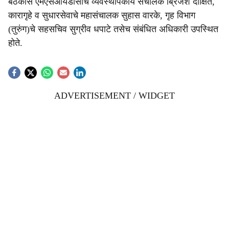
बैठकीस एमएसआयडीसीचे व्यवस्थापकीय संचालक ब्रिजेश दीक्षित,
कारागृहे व सुधारसेवाचे महासंचालक सुहास वारके, गृह विभाग
(तुरुंग)चे सहसचिव सुग्रीव धपाटे तसेच संबंधित अधिकारी उपस्थित
होते.
ADVERTISEMENT / WIDGET