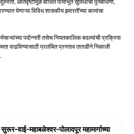
ुरुस्ती, अतिवृष्टीमुळे बाधित पायाभूत सुविधांची पुनर्बांधणी,
्यात येणाऱ्या विविध शासकीय इमारतींच्या कामांचा
्मचाऱ्यांच्या पदोन्नती तसेच नियतकालिक बदल्यांची प्रक्रिया
्यक्षमता वाढविण्यासाठी प्रलंबित प्रस्ताव तातडीने निकाली
.
ूर-वाई-महाबळेश्वर-पोलादपूर महामार्गाच्या