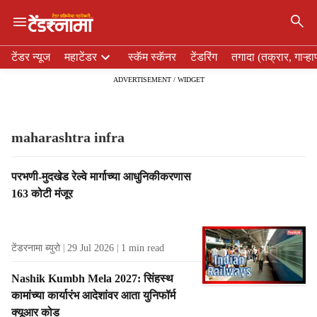
×
H
टेंडर न्यूज
महाटेंडर
स्कॅम स्कॅनर
टेंडरिंग
तगादा (तक्रार, गाऱ्हा
e
ADVERTISEMENT / WIDGET
a
d
e
r
maharashtra infra
m
e
T
परभणी-मुदखेड रेल्वे मार्गाच्या आधुनिकीकरणास
n
a
163 कोटी मंजूर
u
g
i
R
t
e
e
टेंडरनामा ब्युरो
29 Jul 2026
1
min read
s
m
u
s
Nashik Kumbh Mela 2027: सिंहस्थ
l
कामांच्या कार्यारंभ आदेशांवर आता युनिफॉर्म
t
क्यूआर कोड
s