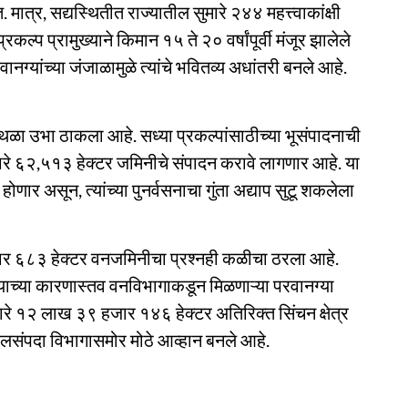
ात्र, सद्यस्थितीत राज्यातील सुमारे २४४ महत्त्वाकांक्षी
कल्प प्रामुख्याने किमान १५ ते २० वर्षांपूर्वी मंजूर झालेले
्यांच्या जंजाळामुळे त्यांचे भवितव्य अधांतरी बनले आहे.
अडथळा उभा ठाकला आहे. सध्या प्रकल्पांसाठीच्या भूसंपादनाची
ारे ६२,५१३ हेक्टर जमिनीचे संपादन करावे लागणार आहे. या
णार असून, त्यांच्या पुनर्वसनाचा गुंता अद्याप सुटू शकलेला
ार ६८३ हेक्टर वनजमिनीचा प्रश्नही कळीचा ठरला आहे.
याच्या कारणास्तव वनविभागाकडून मिळणाऱ्या परवानग्या
ुमारे १२ लाख ३९ हजार १४६ हेक्टर अतिरिक्त सिंचन क्षेत्र
े जलसंपदा विभागासमोर मोठे आव्हान बनले आहे.