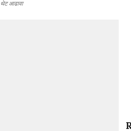
ून थेट आढावा
R