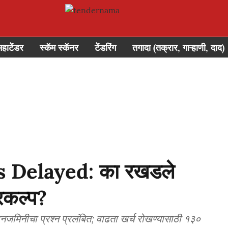
महाटेंडर
स्कॅम स्कॅनर
टेंडरिंग
तगादा (तक्रार, गाऱ्हाणी, दाद)
s Delayed: का रखडले
रकल्प?
नजमिनीचा प्रश्न प्रलंबित; वाढता खर्च रोखण्यासाठी १३०