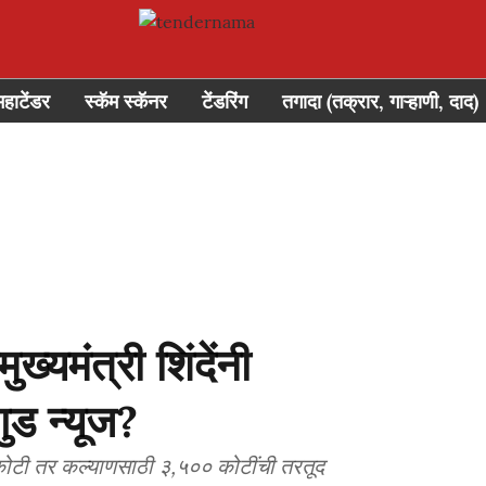
महाटेंडर
स्कॅम स्कॅनर
टेंडरिंग
तगादा (तक्रार, गाऱ्हाणी, दाद)
मंत्री शिंदेंनी
ुड न्यूज?
कोटी तर कल्याणसाठी ३,५०० कोटींची तरतूद