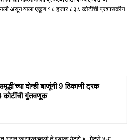
ात आली असून याला एकूण १८ हजार ८३८ कोटींची प्रशासकीय
द्धी'च्या दोन्ही बाजूंनी 9 ठिकाणी ट्रक
4 कोटींची गुंतवणूक
ेत असून कासारवडवली ते वडाळा मेट्रो ४ , मेट्रो ४-ए