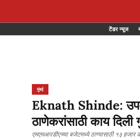
टेंडर न्यूज
मुंबई
Eknath Shinde: उपमुख्य
ठाणेकरांसाठी काय दिली ग
एमएमआरडीएच्या बजेटमध्ये ठाण्यासाठी १३ हजार 