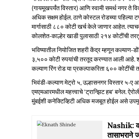
(गायमूखपर्यंत विस्तार) आणि स्वामी समर्थ नगर ते विक्
अधिक सक्षम होईल. ठाणे कोस्टल रोडच्या पहिल्या
मार्गासाठी ८८० कोटी खर्च केले जाणार आहेत. त्य
कोलशेत-काल्हेर खाडी पुलासाठी २१४ कोटींची तरतूद क
भविष्यातील नियोजित शहरी केंद्र म्हणून कल्याण-डो
३,५०० कोटी रुपयांची तरतूद करण्यात आली आहे. श
कल्याण रिंग रोड या प्रकल्पाकरिता ६०० कोटींची 
भिवंडी-कल्याण मेट्रो ५, उल्हासनगर विस्तार ५-ए आण
एमएमआरमधील महत्त्वाचे 'ट्रान्झिट हब' बनेल. ऐरोली
मुंबईशी कनेक्टिव्हिटी अधिक मजबूत होईल असे उपमुख्य
Nashik: कसा
तासाभराने 