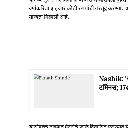
वर्षाकरिता ३ हजार कोटी रुपयांची तरतूद करण्य
मान्यता मिळाली आहे.
Nashik: 'समृ
टर्मिनस; 17
यासोबतच ठाण्यात मेट्रोचे जाळे विकसित करण्यात य