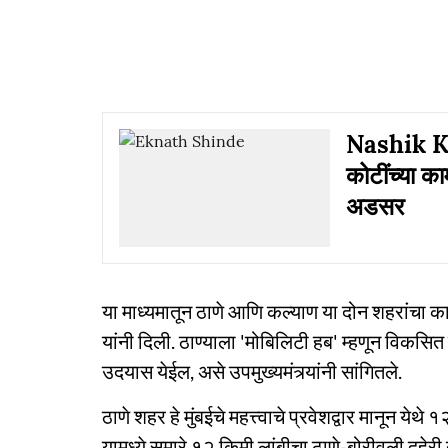
Nashik Ku
कोटींच्या का
अडसर
या माध्यमातून ठाणे आणि कल्याण या दोन शहरांचा का
यांनी दिली. ठाण्याला 'मोबिलिटी हब' म्हणून विकसित
उदयास येईल, असे उपमुख्यमंत्र्यांनी सांगितले.
ठाणे शहर हे मुंबईचे महत्त्वाचे प्रवेशद्वार मानून य
यामध्ये सुमारे १२ किमी लांबीचा ठाणे-बोरीवली दुहेर