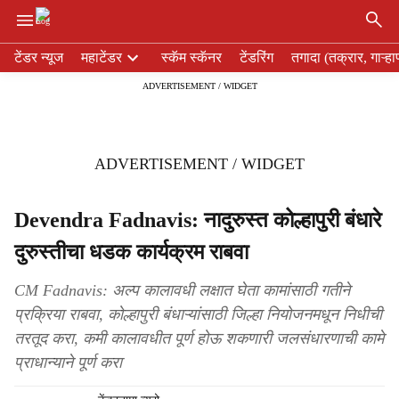
×
H
टेंडर न्यूज
महाटेंडर
स्कॅम स्कॅनर
टेंडरिंग
तगादा (तक्रार, गाऱ्हा
e
ADVERTISEMENT / WIDGET
a
d
e
r
ADVERTISEMENT / WIDGET
m
e
n
Devendra Fadnavis: नादुरुस्त कोल्हापुरी बंधारे
u
दुरुस्तीचा धडक कार्यक्रम राबवा
i
t
e
CM Fadnavis: अल्प कालावधी लक्षात घेता कामांसाठी गतीने
m
प्रक्रिया राबवा, कोल्हापुरी बंधाऱ्यांसाठी जिल्हा नियोजनमधून निधीची
s
तरतूद करा, कमी कालावधीत पूर्ण होऊ शकणारी जलसंधारणाची कामे
प्राधान्याने पूर्ण करा