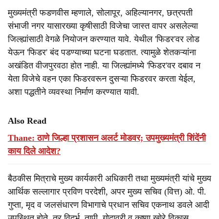
मुख्यमंत्री फडणवीस म्हणाले, सोलापूर, अहिल्यानगर, छत्रपती
संभाजी नगर यासारख्या कृषीसाठी विजेचा जास्त वापर असलेल्या
जिल्ह्यांसाठी वेगळे नियोजन करण्यात यावे. येथील 'फिडर'वर लोड
येऊन 'फिडर' बंद पडण्याच्या घटना घडतात. त्यामुळे शेतकऱ्यांना
अखंडित वीजपुरवठा होत नाही. या जिल्ह्यांमध्ये 'फिडर'वर दबाव न
येता विजेचे वहन एका फिडरवरून दुसऱ्या फिडरवर करता येईल,
अशा पद्धतीने व्यवस्था निर्माण करण्यात यावी.
Also Read
Thane: ठाणे जिल्हा प्रशासन अलर्ट मोडवर; उपमुख्यमंत्री शिंदेंनी
काय दिले आदेश?
बैठकीस मित्राचे मुख्य कार्यकारी अधिकारी तथा मुख्यमंत्री यांचे मुख्य
आर्थिक सल्लागार प्रविण परदेशी, अपर मुख्य सचिव (वित्त) ओ. पी.
गुप्ता, मृद व जलसंधारण विभागाचे प्रधान सचिव एकनाथ डवले आदी
उपस्थित होते, तर विदर्भ, तापी, गोदावरी व कृष्णा खोरे विकास