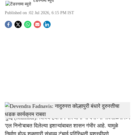
टेंडरनामा ब्युरो
Published on :
02 Jul 2026, 6:15 PM
IST
S
o
c
i
a
l
s
Bandhara
-
Tendernama
h
मुंबई (Mumbai): विविध हवामान संस्थांनी या वर्षीच्या पावसाळ्यामध्ये
a
'एल निनो'बाबत दिलेल्या इशाऱ्यांबाबत शासन गंभीर आहे. यामुळे
निर्माण होऊ शकणारी संभाव्य टंचाई परिस्थिती यशस्वीपणे