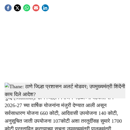
S
o
c
i
a
l
s
Eknath Shinde
-
Tendernama
h
मुंबई (Mumbai): ठाणे जिल्हा नियोजन मंडळाच्या बैठकीत सन
a
2026-27 च्या वार्षिक योजनांना मंजुरी देण्यात आली असून
r
सर्वसाधारण योजना 660 कोटी, आदिवासी उपयोजना 140 कोटी,
अनुसूचित जाती उपयोजना 107कोटी अशा तरतुदींसह सुमारे 1700
e
कोटी प्रस्तावित करण्याच्या सूचना उपमुख्यमंत्री पालकमंत्री