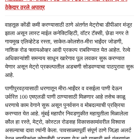
ठेकेदार ठरले अपात्र
वाहतूक कोंडी कमी करण्यासाठी ठाणे अंतर्गत मेट्रोचा डीपीआर मंजूर
झाला असून लास्ट माईल कनेक्टिव्हिटी, वॉटर टॅक्सी, छेडा नगर ते
गायमुख एलिव्हेटेड रस्ता, साकेत-कोलशेत-मीरा भाईंदर जोडणी,
नाशिक रोड फ्लायओव्हर आदी प्रकल्प राबविण्यात येत आहेत. रेल्वे
अधिकाऱ्यांशी समन्वय साधून खारेगाव पूल लवकर सुरू करण्यात
येणार असून मेट्रो प्रकल्पातील अडचणी सोडवण्याचा पाठपुरावा सुरू
आहे.
पाणीपुरवठ्यासाठी धरणातून मीरा-भाईंदर व वसईला पाणी देऊन
उर्वरित 100 एमएलडी पाणी ठाण्यासाठी मिळणार आहे तसेच काळू
धरणाचे काम वेगाने सुरू असून पुनर्वसन व मोबदल्याची प्रक्रिया
करण्यात येत आहे. मुंबई महापौर निवडणुकीत महायुतीला मिळालेला
कौल हा रस्ते, मेट्रो, कोस्टल रोडसह विकासकामांवरील विश्वास
असल्याचा दावा त्यांनी केला. पावसाळ्यापूर्वी संपूर्ण ठाणे जिल्हा अलर्ट
ठेवून नागरिकांना कोणतीही अडचण येऊ नये यासाठी सर्व यंत्रणांना