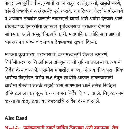
पावसाळ्यापूर्वी सर्व यंत्रणांनी सज्ज राहून रस्तेदुरुस्ती, खड्डे भरणे,
डांबरी पॅचवर्क मे अखेरपर्यंत पूर्ण करावे, नागरिकांना गैरसोय होऊ नये
व अपघात टळावेत यासाठी खबरदारी घ्यावी असे आदेश देण्यात आले.
धोकादायक इमारतींना क्लस्टर पुनर्विकासात प्राधान्य देण्यास
सांगण्यात आले असून जिल्हाधिकारी, महापालिका, पोलिस व आपत्ती
व्यवस्थापन यांच्यात समन्वय ठेवण्याच्या सूचना दिल्या.
भटक्या कुत्र्यांच्या प्रश्नासाठी कायमस्वरूपी शेल्टर उभारणे,
निर्बीजीकरण आणि ॲनिमल ॲम्ब्युलन्सची सुविधा उपलब्ध करण्याचे
निर्देश देण्यात आले. ग्रामीण भागातील शाळा, अंगणवाडी व प्राथमिक
आरोग्य केंद्रांवर विशेष लक्ष ठेवून साथीचे आजार टाळण्यासाठी
आरोग्य यंत्रणा सतर्क राहावी असे सांगण्यात आले तसेच सिव्हिल
हॉस्पिटल लवकर सुरू करण्याबाबत निर्देश देण्यात आले. निकृष्ट काम
करणाऱ्या कंत्राटदारांवर कारवाईचे आदेश देण्यात आले.
Also Read
Nashik: ज्यांच्यासाठी स्मार्ट पार्किंग टेंडरच्या अटी बदलल्या, तेच