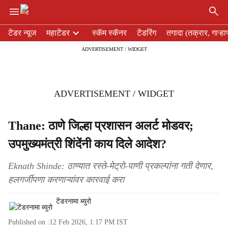
×
H
टेंडर न्यूज
महाटेंडर
स्कॅम स्कॅनर
टेंडरिंग
तगादा (तक्रार, गाऱ्हा
e
ADVERTISEMENT / WIDGET
a
d
e
r
ADVERTISEMENT / WIDGET
m
e
n
Thane: ठाणे जिल्हा प्रशासन अलर्ट मोडवर;
u
उपमुख्यमंत्री शिंदेंनी काय दिले आदेश?
i
t
e
Eknath Shinde: ठाण्यात रस्ते-मेट्रो-पाणी प्रकल्पांना गती देणार,
m
हलगर्जीपणा करणाऱ्यांवर कारवाई करा
s
टेंडरनामा ब्युरो
Published on :
12 Feb 2026, 1:17 PM
IST