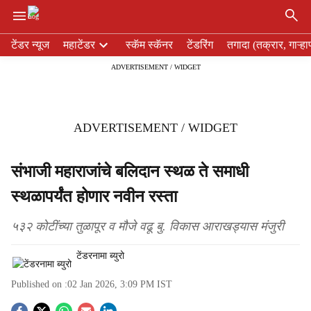
×
H
टेंडर न्यूज
महाटेंडर
स्कॅम स्कॅनर
टेंडरिंग
तगादा (तक्रार, गाऱ्हा
e
ADVERTISEMENT / WIDGET
a
d
e
r
ADVERTISEMENT / WIDGET
m
e
n
संभाजी महाराजांचे बलिदान स्थळ ते समाधी
u
स्थळापर्यंत होणार नवीन रस्ता
i
t
e
५३२ कोटींच्या तुळापूर व मौजे वढू बु. विकास आराखड्यास मंजुरी
m
s
टेंडरनामा ब्युरो
Published on :
02 Jan 2026, 3:09 PM
IST