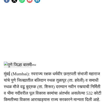
S
o
c
i
a
l
s
Pune District
-
Tendernama
h
मुंबई (Mumbai): स्वराज्य रक्षक धर्मवीर छत्रपती संभाजी महाराज
a
यांचे पुणे जिल्ह्यातील बलिदान स्थळ तुळापूर (ता. हवेली) व समाधी
r
स्थळ मौजे वढू बुद्रुक (ता. शिरूर) दरम्यान नवीन रस्त्याची निर्मिती
व भीमा नदीवरील पूल विकास कामांचा अंतर्भाव असलेल्या 532 कोटी
e
किमतीच्या विकास आराखड्यास राज्य सरकारने मान्यता दिली आहे.