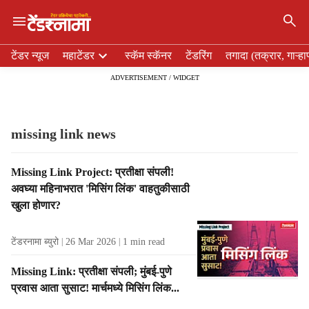
×
H
टेंडर न्यूज
महाटेंडर
स्कॅम स्कॅनर
टेंडरिंग
तगादा (तक्रार, गाऱ्हा
e
ADVERTISEMENT / WIDGET
a
d
e
r
missing link news
m
e
T
Missing Link Project: प्रतीक्षा संपली!
n
a
अवघ्या महिनाभरात 'मिसिंग लिंक' वाहतुकीसाठी
u
g
i
खुला होणार?
R
t
e
e
टेंडरनामा ब्युरो
26 Mar 2026
1
min read
s
m
u
s
Missing Link: प्रतीक्षा संपली; मुंबई-पुणे
l
प्रवास आता सुसाट! मार्चमध्ये मिसिंग लिंक...
t
s